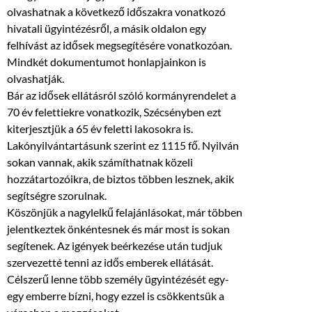
olvashatnak a következő időszakra vonatkozó
hivatali ügyintézésről, a másik oldalon egy
felhívást az idősek megsegítésére vonatkozóan.
Mindkét dokumentumot honlapjainkon is
olvashatják.
Bár az idősek ellátásról szóló kormányrendelet a
70 év felettiekre vonatkozik, Szécsényben ezt
kiterjesztjük a 65 év feletti lakosokra is.
Lakónyilvántartásunk szerint ez 1115 fő. Nyilván
sokan vannak, akik számíthatnak közeli
hozzátartozóikra, de biztos többen lesznek, akik
segítségre szorulnak.
Köszönjük a nagylelkű felajánlásokat, már többen
jelentkeztek önkéntesnek és már most is sokan
segítenek. Az igények beérkezése után tudjuk
szervezetté tenni az idős emberek ellátását.
Célszerű lenne több személy ügyintézését egy-
egy emberre bízni, hogy ezzel is csökkentsük a