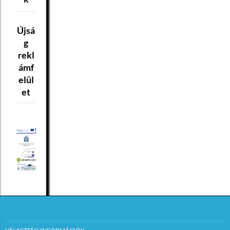
Újsá
g
rekl
ámf
elül
et