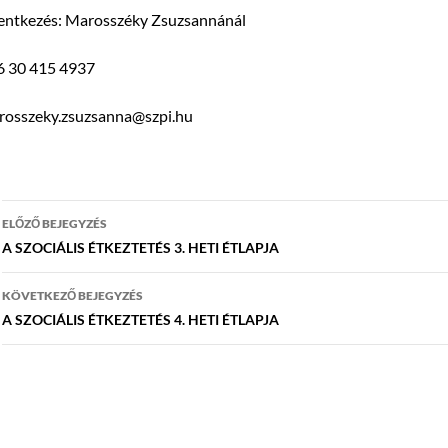
lentkezés: Marosszéky Zsuzsannánál
6 30 415 4937
rosszeky.zsuzsanna@szpi.hu
Bejegyzés
ELŐZŐ BEJEGYZÉS
navigáció
A SZOCIÁLIS ÉTKEZTETÉS 3. HETI ÉTLAPJA
KÖVETKEZŐ BEJEGYZÉS
A SZOCIÁLIS ÉTKEZTETÉS 4. HETI ÉTLAPJA