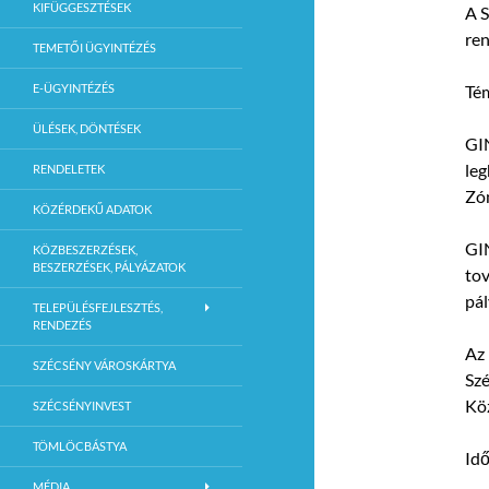
KIFÜGGESZTÉSEK
A S
ren
TEMETŐI ÜGYINTÉZÉS
E-ÜGYINTÉZÉS
Té
ÜLÉSEK, DÖNTÉSEK
GI
leg
RENDELETEK
Zón
KÖZÉRDEKŰ ADATOK
GI
KÖZBESZERZÉSEK,
BESZERZÉSEK, PÁLYÁZATOK
tov
pál
TELEPÜLÉSFEJLESZTÉS,
RENDEZÉS
Az 
SZÉCSÉNY VÁROSKÁRTYA
Szé
Köz
SZÉCSÉNYINVEST
TÖMLÖCBÁSTYA
Idő
MÉDIA