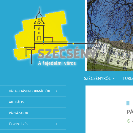
KILÉPÉS A TARTALOMBA
Keresés
Szécsény a fejedelmi Város
SZÉCSÉNYRŐL
TURI
Szécsény Város Hivatalos Weboldala
VÁLASZTÁSI INFORMÁCIÓK
AKTUÁLIS
PÁ
PÁLYÁZATOK
ÜGYINTÉZÉS