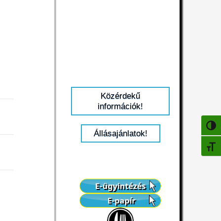
Közérdekű
információk!
NAGY
Állásajánlatok!
BETŰ