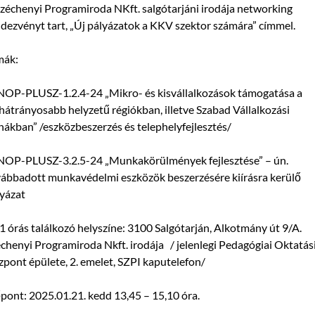
zéchenyi Programiroda NKft. salgótarjáni irodája networking
dezvényt tart, „Új pályázatok a KKV szektor számára” címmel.
mák:
NOP-PLUSZ-1.2.4-24 „Mikro- és kisvállalkozások támogatása a
hátrányosabb helyzetű régiókban, illetve Szabad Vállalkozási
ákban” /eszközbeszerzés és telephelyfejlesztés/
NOP-PLUSZ-3.2.5-24 „Munkakörülmények fejlesztése” – ún.
ábbadott munkavédelmi eszközök beszerzésére kiírásra kerülő
yázat
1 órás találkozó helyszíne: 3100 Salgótarján, Alkotmány út 9/A.
chenyi Programiroda Nkft. irodája / jelenlegi Pedagógiai Oktatás
pont épülete, 2. emelet, SZPI kaputelefon/
pont: 2025.01.21. kedd 13,45 – 15,10 óra.