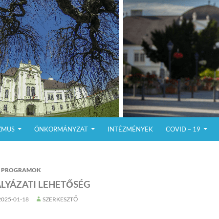
ZMUS
ÖNKORMÁNYZAT
INTÉZMÉNYEK
COVID – 19
PROGRAMOK
LYÁZATI LEHETŐSÉG
2025-01-18
SZERKESZTŐ