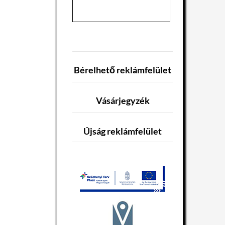
Bérelhető reklámfelület
Vásárjegyzék
Újság reklámfelület