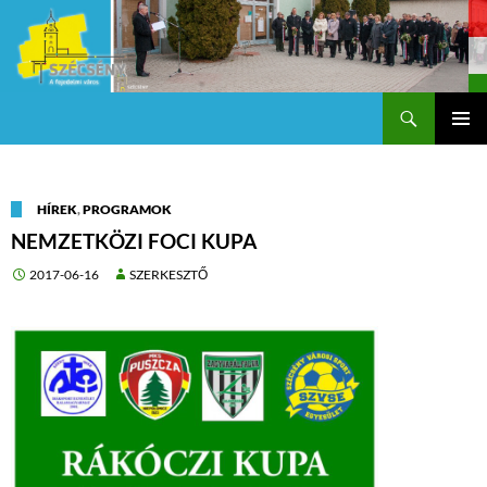
Keresés
Szécsény a fejedelmi Város
KILÉPÉS
Els
A
TARTALOMBA
me
HÍREK
,
PROGRAMOK
NEMZETKÖZI FOCI KUPA
2017-06-16
SZERKESZTŐ