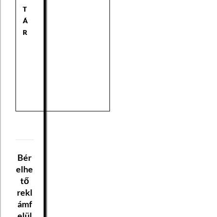
T
Á
R
Bér
elhe
tő
rekl
ámf
elül