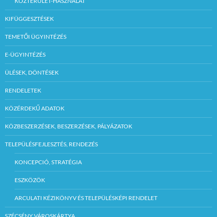
KÖZTERÜLET-HASZNÁLAT
KIFÜGGESZTÉSEK
TEMETŐI ÜGYINTÉZÉS
E-ÜGYINTÉZÉS
ÜLÉSEK, DÖNTÉSEK
RENDELETEK
KÖZÉRDEKŰ ADATOK
KÖZBESZERZÉSEK, BESZERZÉSEK, PÁLYÁZATOK
TELEPÜLÉSFEJLESZTÉS, RENDEZÉS
KONCEPCIÓ, STRATÉGIA
ESZKÖZÖK
ARCULATI KÉZIKÖNYV ÉS TELEPÜLÉSKÉPI RENDELET
SZÉCSÉNY VÁROSKÁRTYA