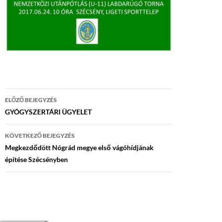
Bejegyzés
ELŐZŐ BEJEGYZÉS
navigáció
GYÓGYSZERTÁRI ÜGYELET
KÖVETKEZŐ BEJEGYZÉS
Megkezdődött Nógrád megye első vágóhídjának
építése Szécsényben