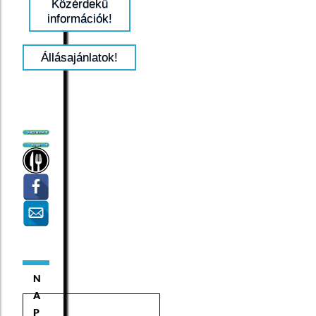
Közérdekű
információk!
Állásajánlatok!
N
A
P