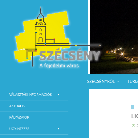
KILÉPÉS A TARTALOMBA
Keresés
Szécsény a fejedelmi Város
SZÉCSÉNYRŐL
TURI
Szécsény Város Hivatalos Weboldala
VÁLASZTÁSI INFORMÁCIÓK
AKTUÁLIS
L
PÁLYÁZATOK
ÜGYINTÉZÉS