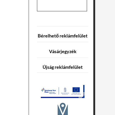
Bérelhető reklámfelület
Vásárjegyzék
Újság reklámfelület