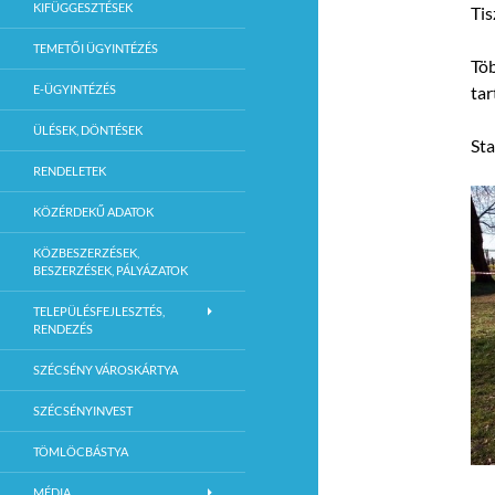
KIFÜGGESZTÉSEK
Tis
TEMETŐI ÜGYINTÉZÉS
Töb
E-ÜGYINTÉZÉS
tar
ÜLÉSEK, DÖNTÉSEK
Sta
RENDELETEK
KÖZÉRDEKŰ ADATOK
KÖZBESZERZÉSEK,
BESZERZÉSEK, PÁLYÁZATOK
TELEPÜLÉSFEJLESZTÉS,
RENDEZÉS
SZÉCSÉNY VÁROSKÁRTYA
SZÉCSÉNYINVEST
TÖMLÖCBÁSTYA
MÉDIA