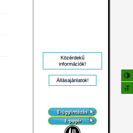
Közérdekű
információk!
NAGY
Állásajánlatok!
BETŰ