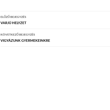
Bejegyzés
ELŐZŐ BEJEGYZÉS
navigáció
VARJÚ HELYZET
KÖVETKEZŐ BEJEGYZÉS
VIGYÁZUNK GYERMEKEINKRE