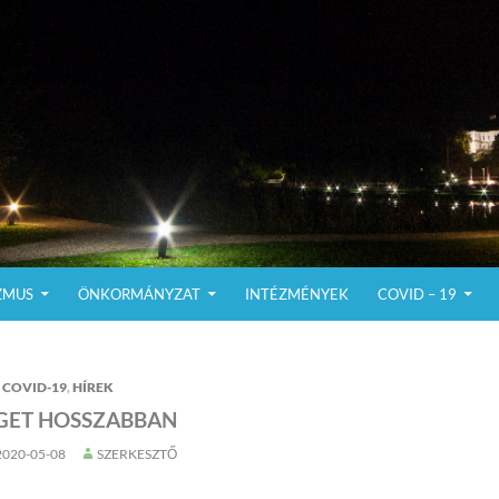
ZMUS
ÖNKORMÁNYZAT
INTÉZMÉNYEK
COVID – 19
COVID-19
,
HÍREK
IGET HOSSZABBAN
2020-05-08
SZERKESZTŐ