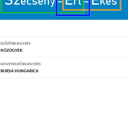
Bejegyzés
ELŐZŐ BEJEGYZÉS
navigáció
KÖZÜGYEK
KÖVETKEZŐ BEJEGYZÉS
BURSA HUNGARICA