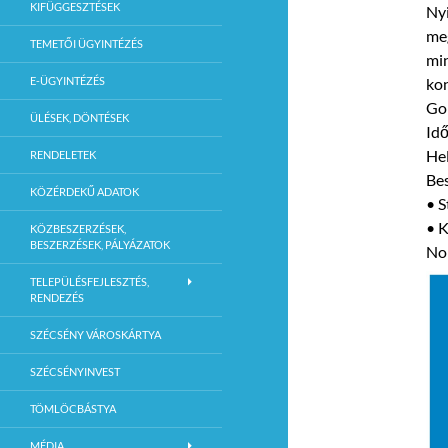
KIFÜGGESZTÉSEK
Nyi
meg
TEMETŐI ÜGYINTÉZÉS
min
E-ÜGYINTÉZÉS
kon
Gol
ÜLÉSEK, DÖNTÉSEK
Idő
Hel
RENDELETEK
Bes
KÖZÉRDEKŰ ADATOK
• S
• K
KÖZBESZERZÉSEK,
BESZERZÉSEK, PÁLYÁZATOK
Non
TELEPÜLÉSFEJLESZTÉS,
RENDEZÉS
SZÉCSÉNY VÁROSKÁRTYA
SZÉCSÉNYINVEST
TÖMLÖCBÁSTYA
MÉDIA