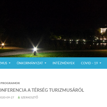
ZMUS
ÖNKORMÁNYZAT
INTÉZMÉNYEK
COVID – 19
PROGRAMOK
ONFERENCIA A TÉRSÉG TURIZMUSÁRÓL
2020-09-27
SZERKESZTŐ