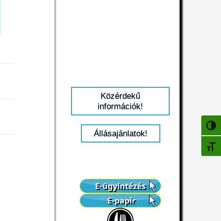
Közérdekű
információk!
NAGY
Állásajánlatok!
BETŰ