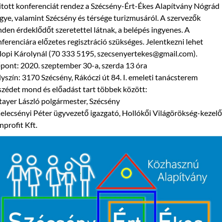
tott konferenciát rendez a Szécsény-Ért-Ékes Alapítvány Nógrád
ye, valamint Szécsény és térsége turizmusáról. A szervezők
den érdeklődőt szeretettel látnak, a belépés ingyenes. A
ferenciára előzetes regisztráció szükséges. Jelentkezni lehet
opi Károlynál (70 333 5195, szecsenyertekes@gmail.com).
pont: 2020. szeptember 30-a, szerda 13 óra
yszín: 3170 Szécsény, Rákóczi út 84. I. emeleti tanácsterem
zédet mond és előadást tart többek között:
tayer László polgármester, Szécsény
elecsényi Péter ügyvezető igazgató, Hollókői Világörökség-kezelő
profit Kft.