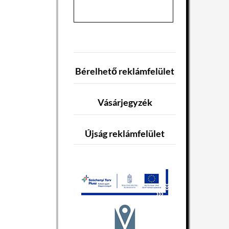
Bérelhető reklámfelület
Vásárjegyzék
Újság reklámfelület