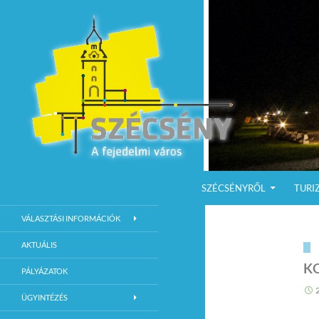
KILÉPÉS A TARTALOMBA
Keresés
Szécsény a fejedelmi Város
SZÉCSÉNYRŐL
TURI
Szécsény Város Hivatalos Weboldala
VÁLASZTÁSI INFORMÁCIÓK
AKTUÁLIS
K
PÁLYÁZATOK
ÜGYINTÉZÉS