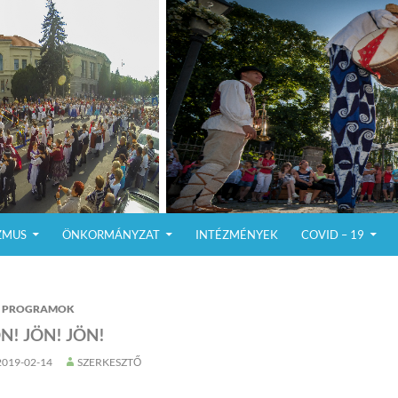
ZMUS
ÖNKORMÁNYZAT
INTÉZMÉNYEK
COVID – 19
PROGRAMOK
N! JÖN! JÖN!
2019-02-14
SZERKESZTŐ