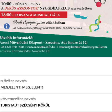
Bejegyzés
ELŐZŐ BEJEGYZÉS
navigáció
MEGJELENT! MEGJELENT!
KÖVETKEZŐ BEJEGYZÉS
TURISTAÚT SZÉCSÉNY KÖRÜL