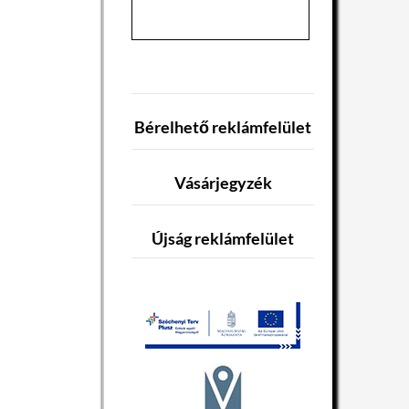
Bérelhető reklámfelület
Vásárjegyzék
Újság reklámfelület