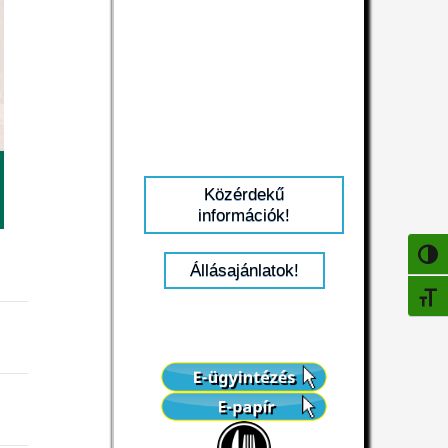
Közérdekű
információk!
NAGY
Állásajánlatok!
BETŰ