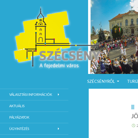
KILÉPÉS A TARTALOMBA
Keresés
Szécsény a fejedelmi Város
SZÉCSÉNYRŐL
TURI
Szécsény Város Hivatalos Weboldala
VÁLASZTÁSI INFORMÁCIÓK
AKTUÁLIS
JÖ
PÁLYÁZATOK
ÜGYINTÉZÉS