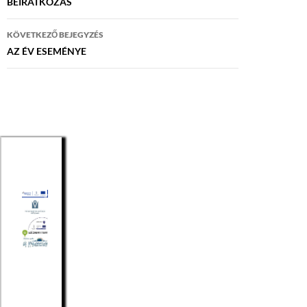
navigáció
BEIRATKOZÁS
KÖVETKEZŐ BEJEGYZÉS
AZ ÉV ESEMÉNYE