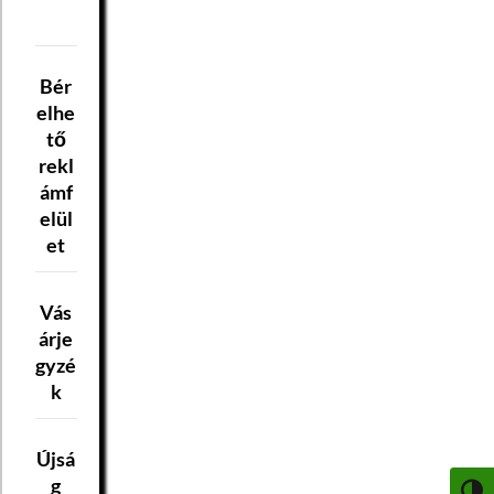
Bér
elhe
tő
rekl
ámf
elül
et
Vás
árje
gyzé
k
Újsá
g