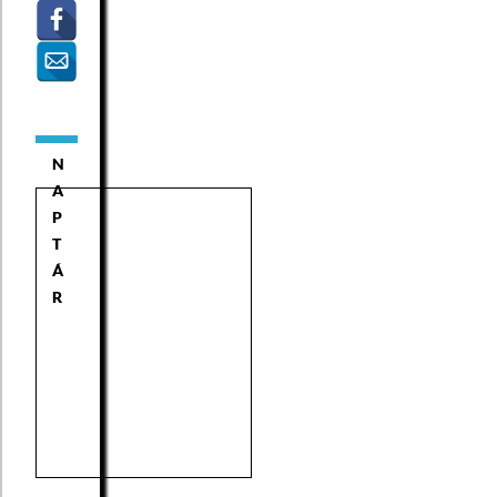
N
A
P
T
Á
R