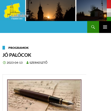
Keresés
Szécsény a fejedelmi Város
KILÉPÉS
Els
A
TARTALOMBA
me
PROGRAMOK
JÓ PALÓCOK
2023-04-13
SZERKESZTŐ