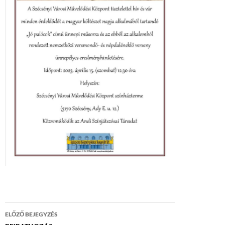
Bejegyzés
ELŐZŐ BEJEGYZÉS