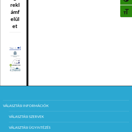
NAGY
rekl
ámf
BETŰ
elül
et
VÁLASZTÁSI INFORMÁCIÓK
VÁLASZTÁSI SZERVEK
VÁLASZTÁSI ÜGYINTÉZÉS