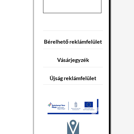
Bérelhető reklámfelület
Vásárjegyzék
Újság reklámfelület