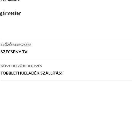
lgármester
Bejegyzés
ELŐZŐ BEJEGYZÉS
navigáció
SZÉCSÉNY TV
KÖVETKEZŐ BEJEGYZÉS
TÖBBLETHULLADÉK SZÁLLÍTÁS!