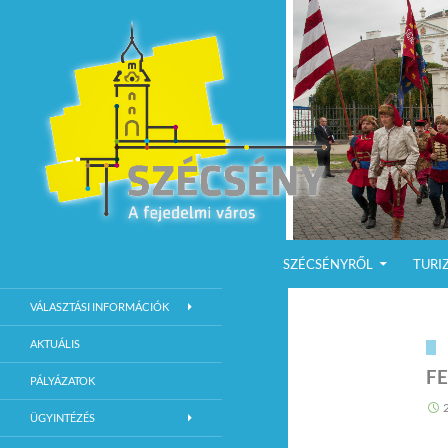
KILÉPÉS A TARTALOMBA
Keresés
Szécsény a fejedelmi Város
SZÉCSÉNYRŐL
TURI
Szécsény Város Hivatalos Weboldala
VÁLASZTÁSI INFORMÁCIÓK
AKTUÁLIS
F
PÁLYÁZATOK
ÜGYINTÉZÉS