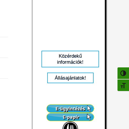
Közérdekű
információk!
NAGY
Állásajánlatok!
BETŰ