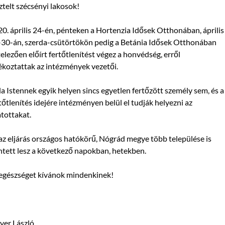
ztelt szécsényi lakosok!
0. április 24-én, pénteken a Hortenzia Idősek Otthonában, április
30-án, szerda-csütörtökön pedig a Betánia Idősek Otthonában
elezően előírt fertőtlenítést végez a honvédség, erről
ékoztattak az intézmények vezetői.
a Istennek egyik helyen sincs egyetlen fertőzött személy sem, és a
tőtlenítés idejére intézményen belül el tudják helyezni az
átottakat.
az eljárás országos hatókörű, Nógrád megye több települése is
ntett lesz a következő napokban, hetekben.
egészséget kívánok mindenkinek!
yer László