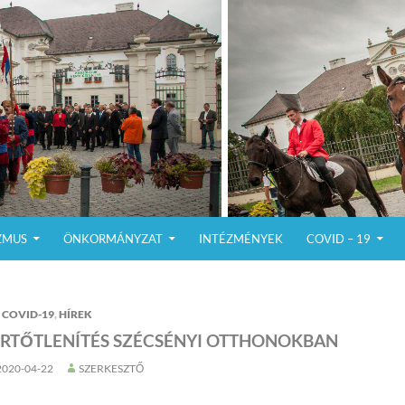
ZMUS
ÖNKORMÁNYZAT
INTÉZMÉNYEK
COVID – 19
COVID-19
,
HÍREK
ERTŐTLENÍTÉS SZÉCSÉNYI OTTHONOKBAN
2020-04-22
SZERKESZTŐ