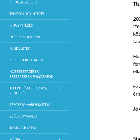
KIFÜGGESZTÉSEK
Tis
TEMETŐI ÜGYINTÉZÉS
202
E-ÜGYINTÉZÉS
29-
köt
ÜLÉSEK, DÖNTÉSEK
táj
RENDELETEK
Hál
KÖZÉRDEKŰ ADATOK
fer
ell
KÖZBESZERZÉSEK,
BESZERZÉSEK, PÁLYÁZATOK
Ez 
TELEPÜLÉSFEJLESZTÉS,
éri
RENDEZÉS
SZÉCSÉNY VÁROSKÁRTYA
Jó 
SZÉCSÉNYINVEST
TÖMLÖCBÁSTYA
Sta
MÉDIA