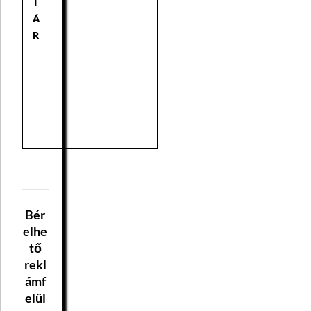
T
Á
R
Bér
elhe
tő
rekl
ámf
elül