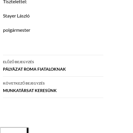
Tisztelettel:
Stayer László
polgármester
Bejegyzés
ELŐZŐ BEJEGYZÉS
navigáció
PÁLYÁZAT ROMA FIATALOKNAK
KÖVETKEZŐ BEJEGYZÉS
MUNKATÁRSAT KERESÜNK