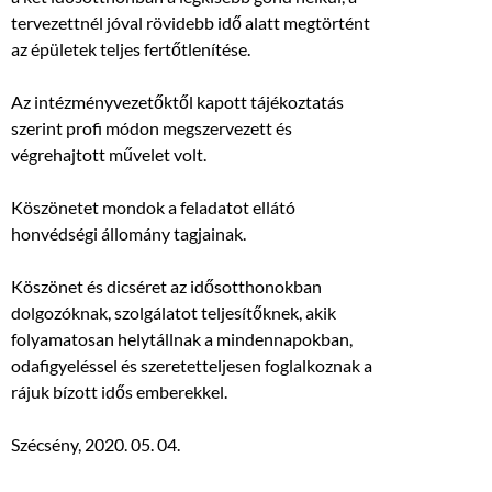
tervezettnél jóval rövidebb idő alatt megtörtént
az épületek teljes fertőtlenítése.
Az intézményvezetőktől kapott tájékoztatás
szerint profi módon megszervezett és
végrehajtott művelet volt.
Köszönetet mondok a feladatot ellátó
honvédségi állomány tagjainak.
Köszönet és dicséret az idősotthonokban
dolgozóknak, szolgálatot teljesítőknek, akik
folyamatosan helytállnak a mindennapokban,
odafigyeléssel és szeretetteljesen foglalkoznak a
rájuk bízott idős emberekkel.
Szécsény, 2020. 05. 04.