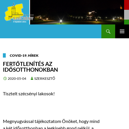
Keresés
Szécsény a fejedelmi Város
KILÉPÉS
Els
A
TARTALOMBA
me
COVID-19
,
HÍREK
FERTŐTLENÍTÉS AZ
IDŐSOTTHONOKBAN
2020-05-04
SZERKESZTŐ
Tisztelt szécsényi lakosok!
Megnyugvással tájékoztatom Önöket, hogy mind
a két idősotthonban a legkisebb gond nélkül, a