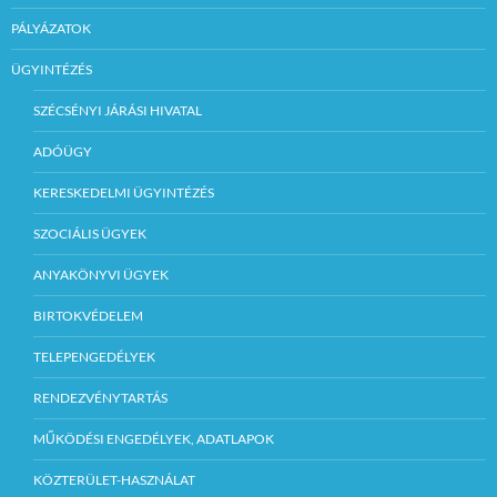
PÁLYÁZATOK
ÜGYINTÉZÉS
SZÉCSÉNYI JÁRÁSI HIVATAL
ADÓÜGY
KERESKEDELMI ÜGYINTÉZÉS
SZOCIÁLIS ÜGYEK
ANYAKÖNYVI ÜGYEK
BIRTOKVÉDELEM
TELEPENGEDÉLYEK
RENDEZVÉNYTARTÁS
MŰKÖDÉSI ENGEDÉLYEK, ADATLAPOK
KÖZTERÜLET-HASZNÁLAT