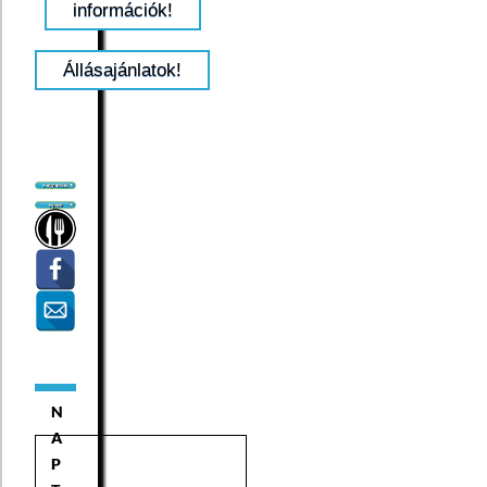
információk!
Állásajánlatok!
N
A
P