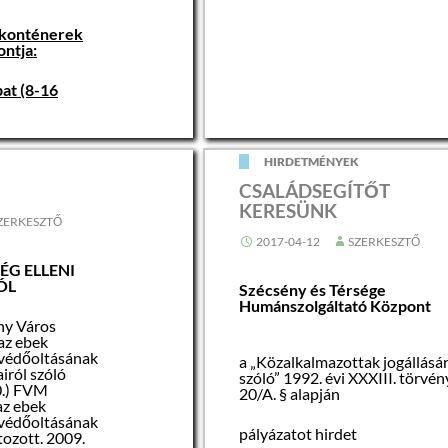
 konténerek
ontja:
bat (8-16
on az ÉMÁSZ
a patak parton.
K
HIRDETMÉNYEK
s időtartama
CSALÁDSEGÍTŐT
yba lehet majd
KERESÜNK
rjúpást útra a
ZERKESZTŐ
lől, kérem
rre
2017-04-12
SZERKESZTŐ
 táblákat.
ÉG ELLENI
ÓL
Szécsény és Térsége
 és
Humánszolgáltató Központ
lomtalanítás
ny Város
n,
a vegyes
az ebek
szállítás
 védőoltásának
majd.
a „Közalkalmazottak jogállásá
iról szóló
prilis 29-én
szóló” 1992. évi XXXIII. törvén
0.) FVM
jtőpontra
20/A. § alapján
az ebek
ozhatja
 védőoltásának
ulladékát.
pályázatot hirdet
tozott. 2009.