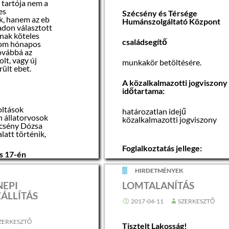
b tartója nem a
őponton
es
Szécsény és Térsége
ak majd az
, hanem az eb
Humánszolgáltató Központ
sére, a
badon választott
8-16
óra
nak köteles
családsegítő
rom hónapos
továbbá az
olt, vagy új
t, hogy
munkakör betöltésére.
ült ebet.
ága,
s a
A közalkalmazotti jogviszony
egóvása
időtartama:
 kijelölt
 el a lomokat.
oltások
határozatlan idejű
n állatorvosok
közalkalmazotti jogviszony
 figyelmüket,
écsény Dózsa
tre vagy a
latt történik,
őponton kívül
tilos, azt nem
Foglalkoztatás jellege:
s 17-én
zállítani.
00
00
kon) 17
-18
Teljes munkaidő
K
HIRDETMÉNYEK
om megsértése
NEPI
LOMTALANÍTÁS
járást von
A munkavégzés helye:
íni bírság is
ÁLLÍTÁS
2017-04-11
SZERKESZTŐ
Nógrád megye, Szécsény Járás
 2017. május 4-
és települései, .
áig
ervek a
ZERKESZTŐ
Tisztelt Lakosság!