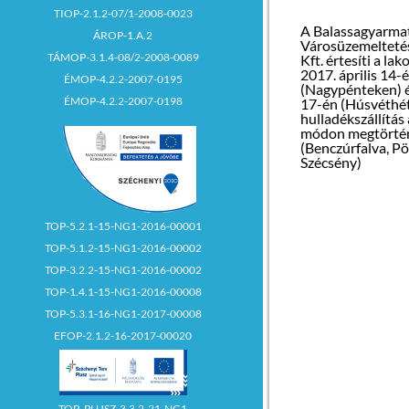
lomtalanítás idej
TIOP-2.1.2-07/1-2008-0023
fokozottan ellen
Oltás helye: orv
lerakási tilalom 
A Balassagyarma
előtti tér
ÁROP-1.A.2
Városüzemeltetés
TÁMOP-3.1.4-08/2-2008-0089
Kft. értesíti a la
A lomtalanítás s
Pösténypuszta:
2017. április 14-
ÉMOP-4.2.2-2007-0195
LOM az ingatlan
(Nagypénteken) és
keletkező olyan 
ÉMOP-4.2.2-2007-0198
17-én (Húsvéthét
Oltás időpontja:
hulladék, nagyo
hulladékszállítás
45
15
én 10
– 11
ór
veszélyes hullad
módon megtörtén
közszolgáltatás
(Benczúrfalva, P
rendszeresített
Oltás helye: kult
Szécsény)
méreteit meghal
között az alábbi k
A lomtalanítás s
állatorvosi mag
hulladékok:
telephelyen
kerü
TOP-5.2.1-15-NG1-2016-00001
veszettség elleni
TOP-5.1.2-15-NG1-2016-00002
védőoltására és
A feleslegessé vá
féregtelenítésre
TOP-3.2.2-15-NG1-2016-00002
méretű berendezé
bútorzat, ágybetét
TOP-1.4.1-15-NG1-2016-00008
Dr. Pintér Gábor
TOP-5.3.1-16-NG1-2017-00008
Dózsa György út
Felhívjuk a figyel
mobiltel.: 30/95
EFOP-2.1.2-16-2017-00020
veszélyes hullad
közé rakni, mivel
nem azonosítható
Az ebtulajdonos
csomagoló anyag
hónapos kor felet
miatt mind a kör
kötelező veszetts
TOP_PLUSZ-3.3.2-21-NG1