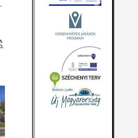
–
 A
3.
k