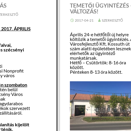
ÁS
TEMETŐI ÜGYINTÉZÉS 
VÁLTOZÁS!
ZERKESZTŐ
2017-04-21
SZERKESZTŐ
2017. ÁPRILIS
Április 24-e hétfőtől új helyre
költözik a temetői ügyintézés.
Városfejlesztő Kft. Kossuth út 
alvai,
szám alatti épületében leszne
és szécsényi
elérhetők az ügyintéző
munkatársak.
Hétfő – Csütörtök: 8-16 óra
ti
között.
i Nonprofit
Pénteken 8-13 óra között.
ny város
-én szombaton
tén belül
csény Város
nak
nagydarabos
ékok szervezett
zállításáról.
lanítás kijelölt
rténik.