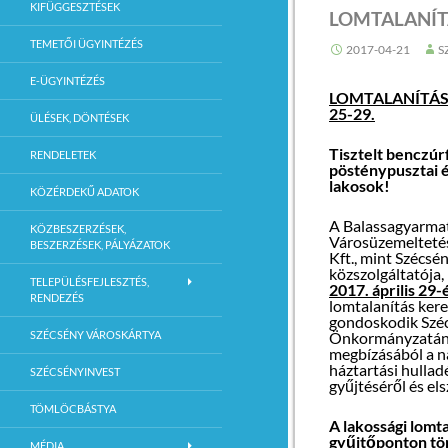
KIFÜGGESZTÉSEK
LOMTALANÍT
navigációja
TEMETŐI ÜGYINTÉZÉS
2017-04-21
S
E-ÜGYINTÉZÉS
LOMTALANÍTÁS 
25-29.
ÜLÉSEK, DÖNTÉSEK
Tisztelt benczúrf
RENDELETEK
pösténypusztai 
lakosok!
KÖZÉRDEKŰ ADATOK
A Balassagyarma
KÖZBESZERZÉSEK,
Városüzemeltetés
BESZERZÉSEK, PÁLYÁZATOK
Kft., mint Szécsé
közszolgáltatója,
TELEPÜLÉSFEJLESZTÉS,
2017. április 29
RENDEZÉS
lomtalanítás kere
gondoskodik Szé
SZÉCSÉNY VÁROSKÁRTYA
Önkormányzatá
megbízásából a 
háztartási hullad
SZÉCSÉNYINVEST
gyűjtéséről és els
TÖMLÖCBÁSTYA
A lakossági lomta
gyűjtőponton tö
MÉDIA