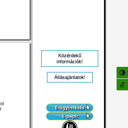
Közérdekű
információk!
NAGY
Állásajánlatok!
BETŰ
ról
y