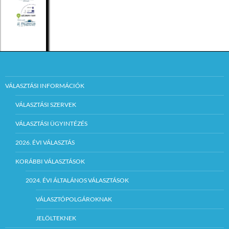
fürdőszoba
kő
meszelt
6 m2
Az ingatlan
megtekintésének,
valamint az
árverésre
vonatkozó kérdések
VÁLASZTÁSI INFORMÁCIÓK
feltevésének,
információszerzés
időpontja:
VÁLASZTÁSI SZERVEK
VÁLASZTÁSI ÜGYINTÉZÉS
Előzetes telefonon
történő egyeztetés
2026. ÉVI VÁLASZTÁS
alapján 2017.
szeptember 18.
KORÁBBI VÁLASZTÁSOK
00
(hétfő) 16
óráig.
(32/370-199/217
2024. ÉVI ÁLTALÁNOS VÁLASZTÁSOK
melléken Hanzel
Balázs)
VÁLASZTÓPOLGÁROKNAK
JELÖLTEKNEK