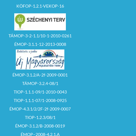
társaság, akkor 30
KÖFOP-1.2.1-VEKOP-16
napnál nem régebbi
cégkivonatot
(folyamatban lévő
cégbejegyzési eljárás
igazolását).
TÁMOP-3-2-1.1/10-1-2010-0261
– biztosíték letétbe
helyezésének
ÉMOP-3.1.1-12-2013-0008
igazolását
– legalább az induló
ár erejéig szóló
fedezetigazolást
(bank igazolás)
ÉMOP-3.1.2/A-2f-2009-0001
TÁMOP-3.2.4-08/1
– meghatalmazott
esetén a közokiratba,
TIOP-1.1.1-09/1-2010-0043
vagy közjegyző által
TIOP-1.1.1-07/1-2008-0925
hitelesített teljes
bizonyító erejű
ÉMOP-4.3.1/2/2F-2f-2009-0007
magánokiratba
foglalt
TIOP-1.2.3/08/1
maghatalmazást.
ÉMOP-3.1.2/B-2008-0019
Felhívom az
ÉMOP–2008-4.2.1.A