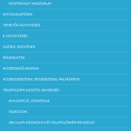
KÖZTERÜLET-HASZNÁLAT
– Az árverésen az
KIFÜGGESZTÉSEK
vehet részt aki, az
induló ár 10%-ának
megfelelő összegű
TEMETŐI ÜGYINTÉZÉS
biztosítékot letéti
díjként az
E-ÜGYINTÉZÉS
Önkormányzat
számlájára –
ÜLÉSEK, DÖNTÉSEK
legkésőbb az árverés
megkezdéséig –
befizeti és a befizetés
RENDELETEK
tényét az árverésen
igazolja, valamint
KÖZÉRDEKŰ ADATOK
hitelt érdemlően
igazolja a vételár
KÖZBESZERZÉSEK, BESZERZÉSEK, PÁLYÁZATOK
fedezetének
meglétét. is.
TELEPÜLÉSFEJLESZTÉS, RENDEZÉS
– A biztosíték
KONCEPCIÓ, STRATÉGIA
összegét a felek
eredményes árverés
esetén a vételárba
ESZKÖZÖK
beszámítják.
ARCULATI KÉZIKÖNYV ÉS TELEPÜLÉSKÉPI RENDELET
– A biztosíték