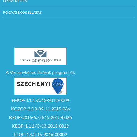
fizetési számlájára
GYEREKESÉLY
átutalással történhet.
A nyertes által
FOGYATÉKOS ELLÁTÁS
befizetett biztosíték
összegét a vételárba
be kell számolni.
Az árverésen az
vehet részt aki, az
árverés
megkezdését
megelőzően
bemutatja az
árverés
vezetőjének alábbi
A Versenyképes Járások programról:
dokumentumokat:
– személyi
igazolványát, egyéni
vállalkozói
ÉMOP-4.1.1./A/12-2012-0009
igazolványát (egyéni
KÖZOP-3.5.0-09-11-2015-066
vállalkozói
igazolvány
KEOP-2015-5.7.0/15-2015-0326
kiváltására irányuló
szándéknyilatkozatot
KEOP-1.1.1./C/13-2013-0029
), illetve ha a
jelentkező gazdasági
EFOP-1.4.2-16-2016-00009