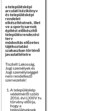
próbaidő,
Teljes munkaidő
a településképi
arculati kézikönyv
A pályázat
A munkavégzés
és településképi
elbírálásánál előnyt
helye:
rendelet
jelent:
elkészítésének,
illet
Nógrád megye,
ve a sportcsarnok
 helyismeret,
Szécsény járás
építést előkészítő
települései, .
településrendezési
terv
 szakmai
módosítás
előzetes
tapasztalat.
A munkakörbe
tájékoztatási
tartozó, illetve a
szakaszban történő
vezetői megbízással
Elvárt
javaslattételre
járó lényeges
kompetenciák:
feladatok:
Tisztelt Lakosság,
 Jó szintű
Jogi személyek és
A család- és
problémakezelő és
Jogi személyiséggel
gyermekjóléti
megoldó készség,
nem rendelkező
szolgálat
szervezetek!
jogszabályok által
 Jó szintű
meghatározott
kommunikációs,
feladatainak
A településkép
konfliktustűrő
szakszerű ellátása.
védelméről szóló
készség,
2016. évi LXXIV tv.
törvény előírja,
Illetmény és
hogy a
 Önállóság,
juttatások:
településeknek