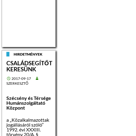
munka szakmai
irányítása. Szakmai
munka
összehangolása,
szervezése. Szakmai
egység
feladatköréből adódó
nyilvántartási,
adminisztrációs.
feladatok
végrehajtása,
HIRDETMÉNYEK
adatszolgáltatása. A
dokumentációk és a
CSALÁDSEGÍTŐT
szakmai munka
KERESÜNK
ellenőrzése.
2017-09-17
Illetmény és
SZERKESZTŐ
juttatások:
Szécsény és Térsége
Az illetmény
Humánszolgáltató
megállapítására és a
Központ
juttatásokra a
„Közalkalmazottak
jogállásáról szóló”
a „Közalkalmazottak
1992. évi XXXIII.
jogállásáról szóló”
törvény
1992. évi XXXIII.
rendelkezései az
törvény 20/A. §