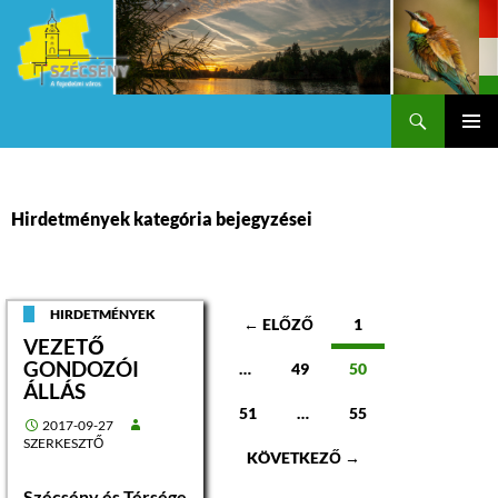
Keresés
Szécsény a fejedelmi Város
KILÉPÉS
Els
A
TARTALOMBA
me
Hirdetmények kategória bejegyzései
Bejegyzések
HIRDETMÉNYEK
← ELŐZŐ
1
VEZETŐ
navigációja
GONDOZÓI
…
49
50
ÁLLÁS
51
…
55
2017-09-27
SZERKESZTŐ
KÖVETKEZŐ →
Szécsény és Térsége