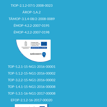
ajánlattevők
figyelmét,
hogy az
TIOP-2.1.2-07/1-2008-0023
árverési hirdetmény
ÁROP-1.A.2
feltételeinek
elfogadására, és az
TÁMOP-3.1.4-08/2-2008-0089
ellenszolgáltatás
teljesítésére az
ÉMOP-4.2.2-2007-0195
árverési
jegyzőkönyvben
ÉMOP-4.2.2-2007-0198
nyilatkozni kell.
Szerződéskötés:
Az árverésen nyertes
ajánlattevővel az
eredményhirdetéstől
számított 30 napon
TOP-5.2.1-15-NG1-2016-00001
belül kell szerződést
TOP-5.1.2-15-NG1-2016-00002
kötni.
TOP-3.2.2-15-NG1-2016-00002
Szerződéskötés
TOP-1.4.1-15-NG1-2016-00008
tervezett időpontja:
2017. október 18.
TOP-5.3.1-16-NG1-2017-00008
EFOP-2.1.2-16-2017-00020
Fizetési feltételek: