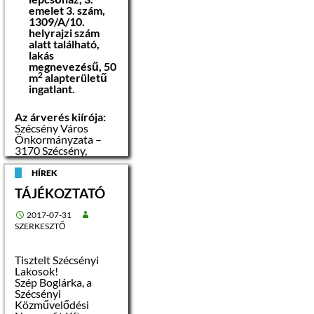
megy, viseljen
emelet 3. szám,
széles karimájú
1309/A/10.
kalapot és
helyrajzi szám
napszemüveget.
alatt található,
Rendszeresen
lakás
fogyasszon
megnevezésű, 50
folyadékot, ne
2
m
alapterületű
várja meg, míg
ingatlant.
szomjas lesz! Ne
fogyasszon
Az árverés kiírója:
Szécsény Város
alkoholos és magas
Önkormányzata –
cukortartalmú és
3170 Szécsény,
koffein tartalmú ital!
Rákóczi út 84.
HÍREK
Pótolja az izzadással
Az árverési
TÁJÉKOZTATÓ
elvesztett sót is! A
hirdetmény
vízivás só pótlás
kifüggesztésének
nélkül veszélyes
2017-07-31
napja:
2017.
lehet!
SZERKESZTŐ
augusztus 01.
Ne feledje: az
Tisztelt Szécsényi
Az árverési
alkoholos és cukros
Lakosok!
hirdetmény
italok vizet vonnak el
Szép Boglárka, a
levételének
a szervezetből,
Szécsényi
napja:
2017.
fokozzák a
Közművelődési
augusztus 11.
szomjúságot, a