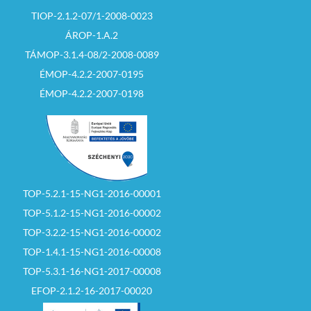
TIOP-2.1.2-07/1-2008-0023
Az árverésen nyertes
ÁROP-1.A.2
ajánlattevővel az
eredményhirdetéstől
TÁMOP-3.1.4-08/2-2008-0089
számított 30 napon
belül kell szerződést
ÉMOP-4.2.2-2007-0195
kötni.
ÉMOP-4.2.2-2007-0198
Szerződéskötés
tervezett időpontja:
2017. szeptember 14.
Fizetési feltételek:
Az árverési eljárás
TOP-5.2.1-15-NG1-2016-00001
során meghatározott
pályázati induló ár a
TOP-5.1.2-15-NG1-2016-00002
képviselő-testület
által meghatározott
TOP-3.2.2-15-NG1-2016-00002
vételár.
TOP-1.4.1-15-NG1-2016-00008
Az árverés
TOP-5.3.1-16-NG1-2017-00008
nyertesének az
EFOP-2.1.2-16-2017-00020
ingatlan vételárát az
adásvételi szerződés