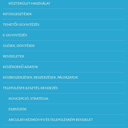
befizeti és a befizetés
KÖZTERÜLET-HASZNÁLAT
tényét az árverésen
igazolja, valamint
KIFÜGGESZTÉSEK
hitelt érdemlően
igazolja a vételár
fedezetének
TEMETŐI ÜGYINTÉZÉS
meglétét. is.
E-ÜGYINTÉZÉS
– A biztosíték
összegét a felek
ÜLÉSEK, DÖNTÉSEK
eredményes árverés
esetén a vételárba
RENDELETEK
beszámítják.
KÖZÉRDEKŰ ADATOK
– A biztosíték
visszajár az árverés
KÖZBESZERZÉSEK, BESZERZÉSEK, PÁLYÁZATOK
visszavonásától, és
nem nyert
ajánlattevő esetén az
TELEPÜLÉSFEJLESZTÉS, RENDEZÉS
árverésen való
eredményhirdetését
KONCEPCIÓ, STRATÉGIA
ől számított 15
napon belül.
ESZKÖZÖK
– Nem jár vissza
ARCULATI KÉZIKÖNYV ÉS TELEPÜLÉSKÉPI RENDELET
biztosíték, ha az
ajánlattevő az