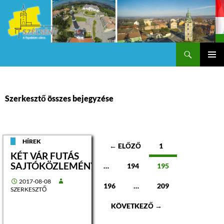
Keresés
Szécsény a fejedelmi Város
KILÉPÉS
Els
A
TARTALOMBA
me
Szerkesztő összes bejegyzése
Bejegyzések
HÍREK
← ELŐZŐ
1
KÉT VÁR FUTÁS
navigációja
SAJTÓKÖZLEMÉNY
…
194
195
2017-08-08
196
…
209
SZERKESZTŐ
KÖVETKEZŐ →