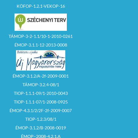
– legalább az induló
KÖFOP-1.2.1-VEKOP-16
ár erejéig szóló
fedezetigazolást
(bank igazolás)
– meghatalmazott
esetén a közokiratba,
TÁMOP-3-2-1.1/10-1-2010-0261
vagy közjegyző által
hitelesített teljes
ÉMOP-3.1.1-12-2013-0008
bizonyító erejű
magánokiratba
foglalt
maghatalmazást.
Felhívom az
ÉMOP-3.1.2/A-2f-2009-0001
ajánlattevők
TÁMOP-3.2.4-08/1
figyelmét,
hogy az
árverési hirdetmény
TIOP-1.1.1-09/1-2010-0043
feltételeinek
elfogadására, és az
TIOP-1.1.1-07/1-2008-0925
ellenszolgáltatás
teljesítésére az
ÉMOP-4.3.1/2/2F-2f-2009-0007
árverési
TIOP-1.2.3/08/1
jegyzőkönyvben
nyilatkozni kell.
ÉMOP-3.1.2/B-2008-0019
ÉMOP–2008-4.2.1.A
Szerződéskötés: