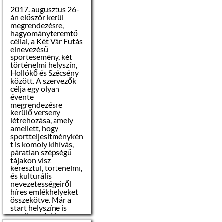
2017. augusztus 26-
án először kerül
megrendezésre,
hagyományteremtő
céllal, a Két Vár Futás
elnevezésű
sportesemény, két
történelmi helyszín,
Hollókő és Szécsény
között. A szervezők
célja egy olyan
évente
megrendezésre
kerülő verseny
létrehozása, amely
amellett, hogy
sportteljesítménykén
t is komoly kihívás,
páratlan szépségű
tájakon visz
keresztül, történelmi,
és kulturális
nevezetességeiről
híres emlékhelyeket
összekötve. Már a
start helyszíne is
rendhagyó, hiszen a