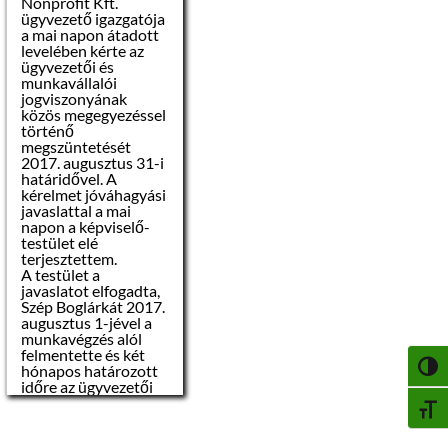
Nonprofit Kft.
koffein vízhajtó
ügyvezető igazgatója
hatású!
Az árverés napja:
a mai napon átadott
2017. augusztus 14.
levelében kérte az
00
(hétfő) de.10
óra
ügyvezetői és
Ha rendszeresen
munkavállalói
szed gyógyszert,
jogviszonyának
kérdezze meg
Az árverés helye:
közös megegyezéssel
kezelőorvosát,
történő
hogyan
Szécsényi Közös
megszüntetését
befolyásolják a
Önkormányzati
2017. augusztus 31-i
gyógyszerek a
Hivatal (3170
határidővel. A
folyadék
Szécsény, Rákóczi út
kérelmet jóváhagyási
szükségletet.
84.) Haynald Lajos
javaslattal a mai
kistanácskozó terme
napon a képviselő-
A lázas betegekre
testület elé
különösen oda kell
terjesztettem.
Ajánlattevők köre:
figyelni! Fokozattan
A testület a
ügyeljünk a lázas
javaslatot elfogadta,
gyermekek
– magánszemély
Szép Boglárkát 2017.
folyadékpótlására!
augusztus 1-jével a
munkavégzés alól
– jogi személy
felmentette és két
Ellenőrizze
hónapos határozott
testhőmérséklet
NAGY
– jogi személyiséggel
időre az ügyvezetői
ét!
Fontos tudni,
nem rendelkező
feladatok ellátásával
ha a
BETŰ
szervezet
megbízta
testhőmérséklet
Garamvölgyi
38 °C fölé