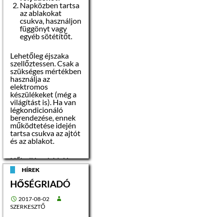
jól jelzi, hogy már
Napközben tartsa
eddig több mint 100
az ablakokat
nevezés érkezett, ami
csukva, használjon
a sűrű
függönyt vagy
versenynaptárra
egyéb sötétítőt.
tekintve, illetve
figyelembe véve,
hogy először kerül
Lehetőleg éjszaka
megrendezésre a Két
szellőztessen. Csak a
Vár Futás,
szükséges mértékben
kiemelkedően jó
használja az
eredménynek
elektromos
tekinthető. Ez azt
készülékeket (még a
mutatja, a szervezők
világítást is). Ha van
jól mérték fel, ma már
légkondicionáló
nagyon fontos a
berendezése, ennek
sportolók számára is,
működtetése idején
a megfelelő minőségű
tartsa csukva az ajtót
helyszín kiválasztása.
és az ablakot.
Az indulók három
távon tehetik
Hőhullámok idején,
próbára tudásukat.
amikor a
HÍREK
külsőhőmérséklet
HŐSÉGRIADÓ
35-39 °C közötti, az
ideálisbelső
hőmérséklet 28 °C
2017-08-02
RAJT:
körüli.- nem javasolt
SZERKESZTŐ
a túlzott