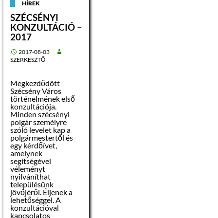
Világörökség részét
HÍREK
képező Hollókői
SZÉCSÉNYI
Ófaluból indulnak a
résztvevők, a kijelölt
KONZULTÁCIÓ –
versenyútvonal nagy
2017
része pedig a hollókői
tájvédelmi
2017-08-03
körzeteken keresztül
SZERKESZTŐ
és mellett vezet a
gyönyörű Cserhát
lankáin. A versenyzők
Megkezdődött
Szécsény történelmi
Szécsény Város
belvárosában
történelmének első
fordulnak vissza a cél
konzultációja.
felé, a hollókői
Minden szécsényi
várhoz. Szécsény vára
polgár személyre
volt a törökdúlások
szóló levelet kap a
idején a magyar
polgármestertől és
végvárrendszer
egy kérdőívet,
központja, innen
amelynek
irányították a magyar
segítségével
csapatok és az
véleményt
európai
nyilváníthat
zsoldosseregek
településünk
hadműveleteit. E
jövőjéről. Éljenek a
város még a Rákóczi-
lehetőséggel. A
szabadságharc miatt
konzultációval
nevezetes, hiszen
kapcsolatos