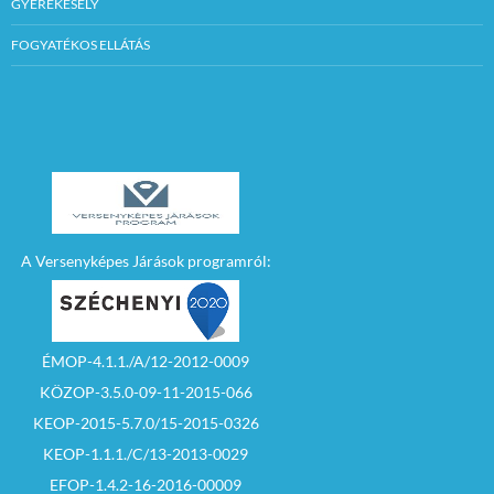
GYEREKESÉLY
bemutatja az
árverés
FOGYATÉKOS ELLÁTÁS
vezetőjének alábbi
dokumentumokat:
– személyi
igazolványát, egyéni
vállalkozói
igazolványát (egyéni
vállalkozói
igazolvány
kiváltására irányuló
szándéknyilatkozatot
), illetve ha a
A Versenyképes Járások programról:
jelentkező gazdasági
társaság, akkor 30
napnál nem régebbi
cégkivonatot
(folyamatban lévő
cégbejegyzési eljárás
ÉMOP-4.1.1./A/12-2012-0009
igazolását).
KÖZOP-3.5.0-09-11-2015-066
– biztosíték letétbe
KEOP-2015-5.7.0/15-2015-0326
helyezésének
KEOP-1.1.1./C/13-2013-0029
igazolását
EFOP-1.4.2-16-2016-00009