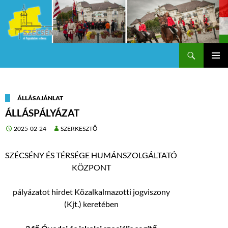
Keresés
Szécsény a fejedelmi Város
KILÉPÉS
Els
A
TARTALOMBA
me
ÁLLÁSAJÁNLAT
ÁLLÁSPÁLYÁZAT
2025-02-24
SZERKESZTŐ
SZÉCSÉNY ÉS TÉRSÉGE HUMÁNSZOLGÁLTATÓ
KÖZPONT
pályázatot hirdet Közalkalmazotti jogviszony
(Kjt.) keretében