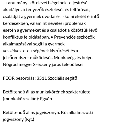
– tanulmányi kötelezettségeinek teljesítését
akadályozó tényezők észlelését és feltárását, –
családját a gyermek óvodai és iskolai életét érintő
kérdésekben, valamint nevelési problémák
esetén a gyermeket és a családot a közöttük lévő
konfliktus feloldásában, • Prevenciós eszközök
alkalmazásával segíti a gyermek
veszélyeztetettségének kiszűrését és a
jelzőrendszer működését. Munkavégzés helye:
Nógrád megye, Szécsény járás települései
FEOR besorolás: 3511 Szociális segítő
Betöltendő állás munkakörének szakterülete
(munkakörcsalád): Egyéb
Betöltendő állás jogviszonya: Közalkalmazotti
jogviszony (Kjt.)