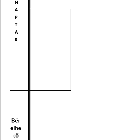
N
A
P
T
Á
R
Bér
elhe
tő