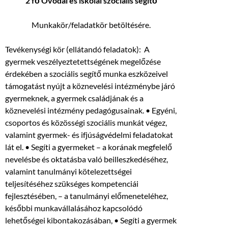
2 fő Óvodai és iskolai szociális segítő
Munkakör/feladatkör betöltésére.
Tevékenységi kör (ellátandó feladatok): A
gyermek veszélyeztetettségének megelőzése
érdekében a szociális segítő munka eszközeivel
támogatást nyújt a köznevelési intézménybe járó
gyermeknek, a gyermek családjának és a
köznevelési intézmény pedagógusainak. • Egyéni,
csoportos és közösségi szociális munkát végez,
valamint gyermek- és ifjúságvédelmi feladatokat
lát el. • Segíti a gyermeket – a korának megfelelő
nevelésbe és oktatásba való beilleszkedéséhez,
valamint tanulmányi kötelezettségei
teljesítéséhez szükséges kompetenciái
fejlesztésében, – a tanulmányi előmeneteléhez,
későbbi munkavállalásához kapcsolódó
lehetőségei kibontakozásában, • Segíti a gyermek