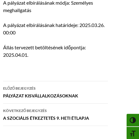
A pályázat elbírálásának módja: Személyes
meghallgatás
A pályázat elbírálásának határideje: 2025.03.26.
00:00
Állás tervezett betöltésének időpontja:
2025.04.01.
Bejegyzés
ELŐZŐ BEJEGYZÉS
navigáció
PÁLYÁZAT KISVÁLLALKOZÁSOKNAK
KÖVETKEZŐ BEJEGYZÉS
A SZOCIÁLIS ÉTKEZTETÉS 9. HETI ÉTLAPJA
NAGY
BETŰ