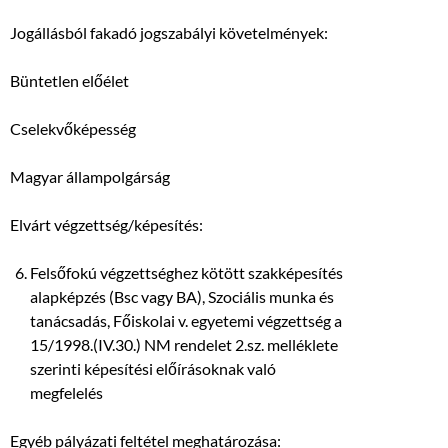
Jogállásból fakadó jogszabályi követelmények:
Büntetlen előélet
Cselekvőképesség
Magyar állampolgárság
Elvárt végzettség/képesítés:
Felsőfokú végzettséghez kötött szakképesítés
alapképzés (Bsc vagy BA), Szociális munka és
tanácsadás, Főiskolai v. egyetemi végzettség a
15/1998.(IV.30.) NM rendelet 2.sz. melléklete
szerinti képesítési előírásoknak való
megfelelés
Egyéb pályázati feltétel meghatározása: