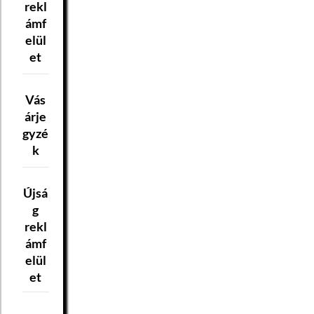
rekl
ámf
elül
et
Vás
árje
gyzé
k
Újsá
g
rekl
ámf
elül
et