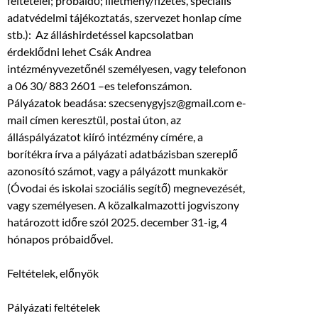
feltételei; próbaidő; illetmény/fizetés, speciális
adatvédelmi tájékoztatás, szervezet honlap címe
stb.): Az álláshirdetéssel kapcsolatban
érdeklődni lehet Csák Andrea
intézményvezetőnél személyesen, vagy telefonon
a 06 30/ 883 2601 –es telefonszámon.
Pályázatok beadása: szecsenygyjsz@gmail.com e-
mail címen keresztül, postai úton, az
álláspályázatot kiíró intézmény címére, a
borítékra írva a pályázati adatbázisban szereplő
azonosító számot, vagy a pályázott munkakör
(Óvodai és iskolai szociális segítő) megnevezését,
vagy személyesen. A közalkalmazotti jogviszony
határozott időre szól 2025. december 31-ig, 4
hónapos próbaidővel.
Feltételek, előnyök
Pályázati feltételek