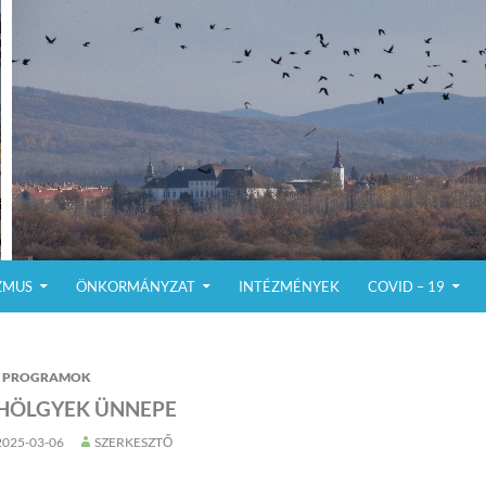
ZMUS
ÖNKORMÁNYZAT
INTÉZMÉNYEK
COVID – 19
PROGRAMOK
 HÖLGYEK ÜNNEPE
2025-03-06
SZERKESZTŐ