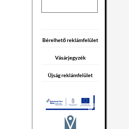
Bérelhető reklámfelület
Vásárjegyzék
Újság reklámfelület