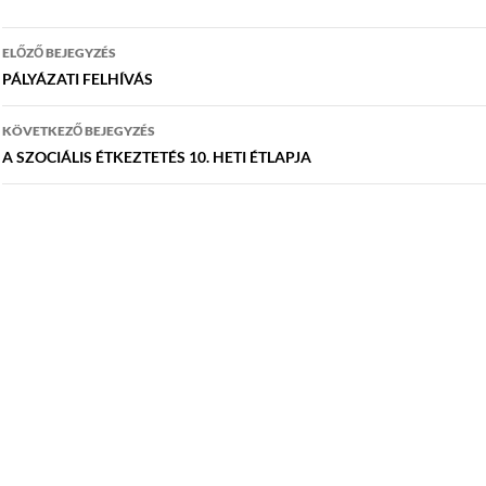
Bejegyzés
ELŐZŐ BEJEGYZÉS
navigáció
PÁLYÁZATI FELHÍVÁS
KÖVETKEZŐ BEJEGYZÉS
A SZOCIÁLIS ÉTKEZTETÉS 10. HETI ÉTLAPJA