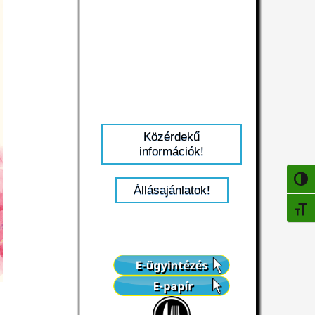
Közérdekű
információk!
NAGY
Állásajánlatok!
BETŰ