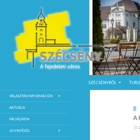
KILÉPÉS A TARTALOMBA
Keresés
Szécsény a fejedelmi Város
SZÉCSÉNYRŐL
TURI
Szécsény Város Hivatalos Weboldala
VÁLASZTÁSI INFORMÁCIÓK
AKTUÁLIS
A
PÁLYÁZATOK
ÜGYINTÉZÉS