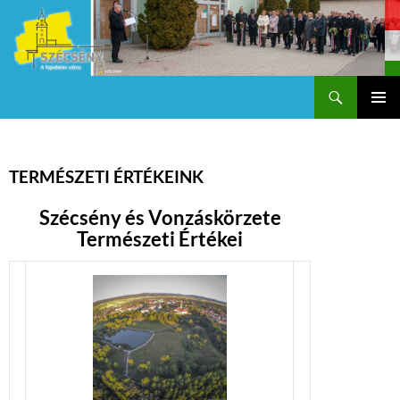
Keresés
Szécsény a fejedelmi Város
KILÉPÉS
Els
A
TARTALOMBA
me
TERMÉSZETI ÉRTÉKEINK
Szécsény és Vonzáskörzete
Természeti Értékei