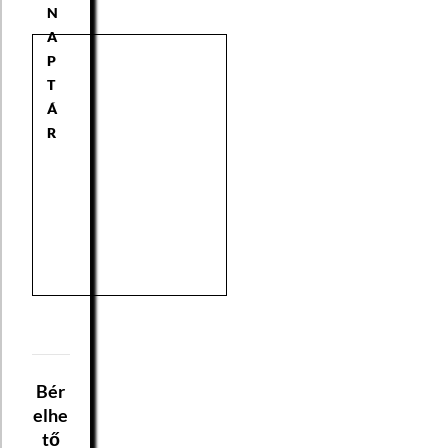
N
A
P
T
Á
R
Bér
elhe
tő