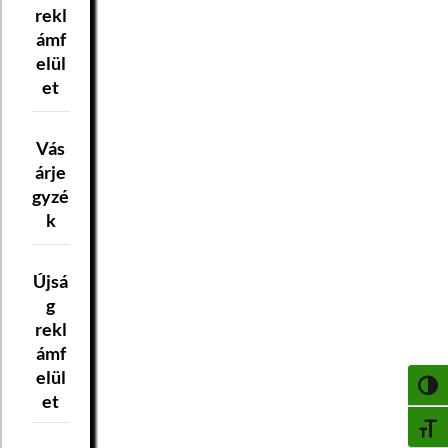
rekl
ámf
elül
et
Vás
árje
gyzé
k
Újsá
g
rekl
ámf
elül
NAGY
et
BETŰ