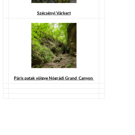
Szécsényi Várkert
Páris patak völgye Nógrádi Grand Canyon