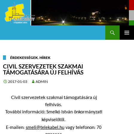
Keresés
Szécsény a fejedelmi Város
KILÉPÉS
Els
A
TARTALOMBA
me
ÉRDEKESSÉGEK
,
HÍREK
CIVIL SZERVEZETEK SZAKMAI
TÁMOGATÁSÁRA ÚJ FELHÍVÁS
2017-01-03
ADMIN
Civil szervezetek szakmai támogatására új
felhívás.
További információ:
Smelkó István önkormányzati
képviselőtől.
E-mailen:
smeli@telekabel.hu
vagy telefonon: 70