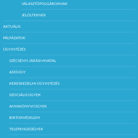
VÁLASZTÓPOLGÁROKNAK
JELÖLTEKNEK
AKTUÁLIS
PÁLYÁZATOK
ÜGYINTÉZÉS
SZÉCSÉNYI JÁRÁSI HIVATAL
ADÓÜGY
KERESKEDELMI ÜGYINTÉZÉS
SZOCIÁLIS ÜGYEK
ANYAKÖNYVI ÜGYEK
BIRTOKVÉDELEM
TELEPENGEDÉLYEK