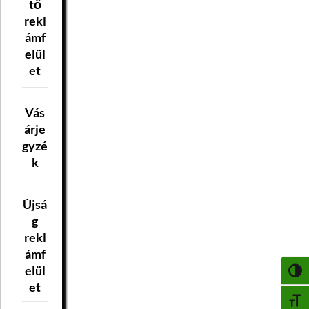
tő
rekl
ámf
elül
et
Vás
árje
gyzé
k
Újsá
g
rekl
ámf
elül
NAGY
et
BETŰ