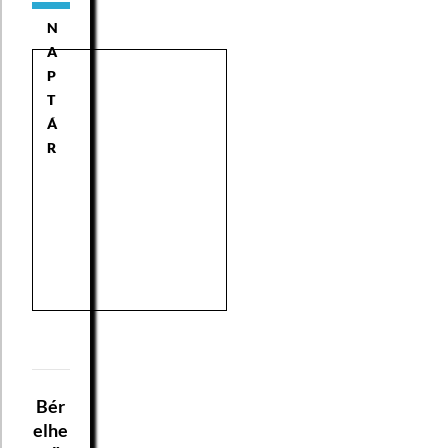
N
A
P
T
Á
R
Bér
elhe