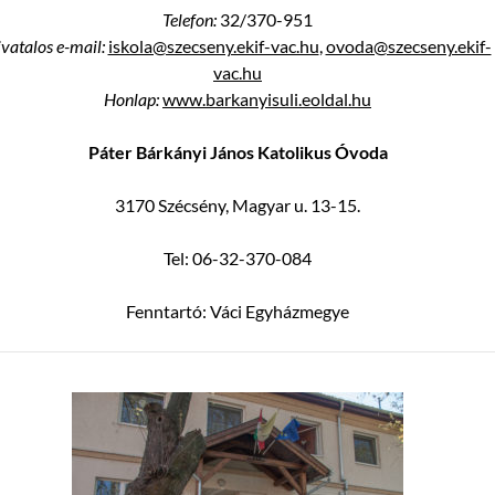
Telefon:
32/370-951
vatalos e-mail:
iskola@szecseny.ekif-vac.hu
,
ovoda@szecseny.ekif-
vac.hu
Honlap:
www.barkanyisuli.eoldal.hu
Páter Bárkányi János Katolikus Óvoda
3170 Szécsény, Magyar u. 13-15.
Tel: 06-32-370-084
Fenntartó: Váci Egyházmegye