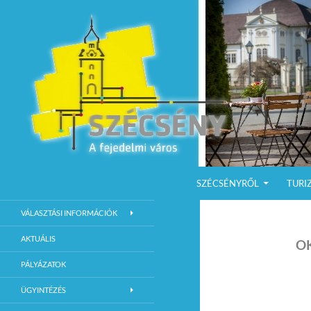
KILÉPÉS A TARTALOMBA
Keresés
Szécsény a fejedelmi Város
SZÉCSÉNYRŐL
TURI
Szécsény Város Hivatalos Weboldala
VÁLASZTÁSI INFORMÁCIÓK
AKTUÁLIS
O
PÁLYÁZATOK
ÜGYINTÉZÉS