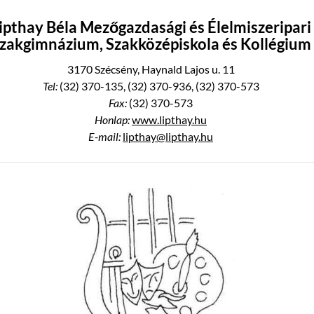
ipthay Béla Mezőgazdasági és Élelmiszeripari
zakgimnázium, Szakközépiskola és Kollégium
3170 Szécsény, Haynald Lajos u. 11
Tel:
(32) 370-135, (32) 370-936, (32) 370-573
Fax:
(32) 370-573
Honlap:
www.lipthay.hu
E-mail:
lipthay@lipthay.hu