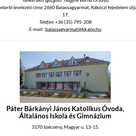
ntartó levelezési címe:
2660 Balassagyarmat, Rákóczi fejedelem útj
17.
Telefon:
+36 (35) 795-208
E-mail:
:
balassagyarmat@kk.gov.hu
Páter Bárkányi János Katolikus Óvoda,
Általános Iskola és Gimnázium
3170 Szécsény, Magyar u. 13-15.