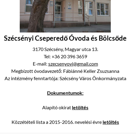
Szécsényi Cseperedő Óvoda és Bölcsőde
3170 Szécsény, Magyar utca 13.
Tel: +36 20 396 3659
E-mail:
szecsenyovi@gmail.com
Megbízott óvodavezető: Fábiánné Keller Zsuzsanna
Az intézmény fenntartója: Szécsény Város Önkormányzata
Dokumentumok:
Alapító okirat
letöltés
Közzétételi lista a 2015-2016. nevelési évre
letöltés