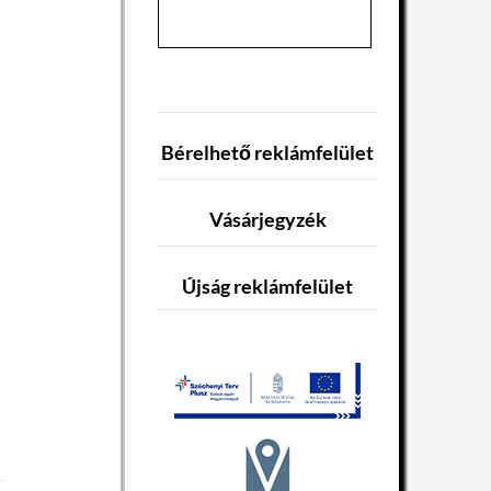
Bérelhető reklámfelület
Vásárjegyzék
Újság reklámfelület