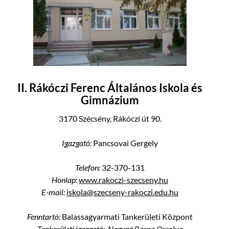
II. Rákóczi Ferenc Általános Iskola és
Gimnázium
3170 Szécsény, Rákóczi út 90.
Igazgató:
Pancsovai Gergely
Telefon:
32-370-131
Honlap:
www.rakoczi-szecseny.hu
E-mail:
iskola@szecseny-rakoczi.edu.hu
Fenntartó:
Balassagyarmati Tankerületi Központ
Tankerületi igazgató: Nagyné Barna Orsolya