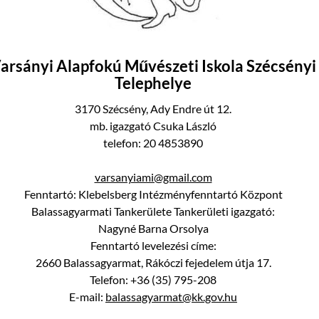
arsányi Alapfokú Művészeti Iskola Szécsényi
Telephelye
3170 Szécsény, Ady Endre út 12.
mb. igazgató Csuka László
telefon: 20 4853890
varsanyiami@gmail.com
Fenntartó: Klebelsberg Intézményfenntartó Központ
Balassagyarmati Tankerülete Tankerületi igazgató:
Nagyné Barna Orsolya
Fenntartó levelezési címe:
2660 Balassagyarmat, Rákóczi fejedelem útja 17.
Telefon: +36 (35) 795-208
E-mail:
balassagyarmat@kk.gov.hu