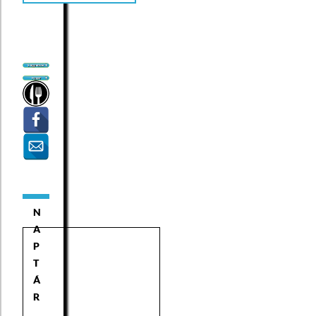
N
A
P
T
Á
R