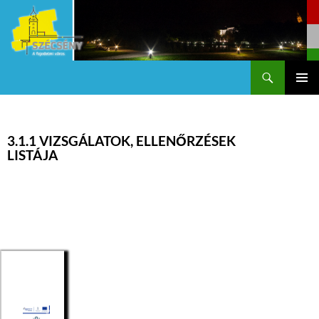
Keresés
Szécsény a fejedelmi Város
KILÉPÉS
Els
A
TARTALOMBA
me
3.1.1 VIZSGÁLATOK, ELLENŐRZÉSEK
LISTÁJA