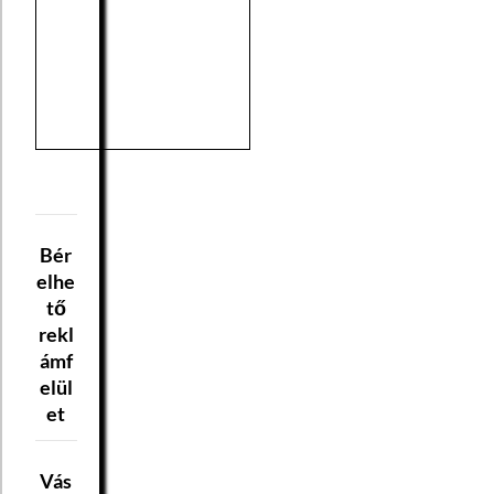
Bér
elhe
tő
rekl
ámf
elül
et
Vás