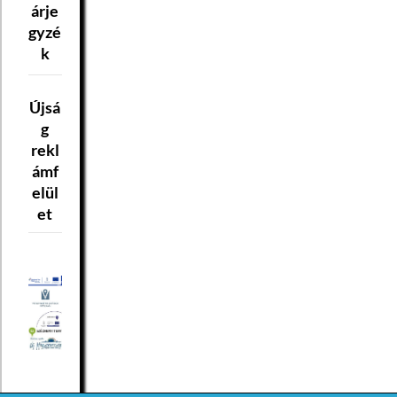
árje
gyzé
k
Újsá
g
rekl
ámf
elül
et