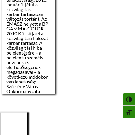
január 1-jétől a
Induló ára:
közvilágítás
karbantartásában
4.500.000 Ft,
azaz
változás történt. Az
négymillió-
ÉMÁSZ helyett a BP
ötszázezer forint
GAMMA-COLOR
2010 Kft. látja el a
Licitlépcső
közvilágítási hálózat
mértéke:
karbantartását. A
50.000 Ft,
azaz
közvilágítási hiba
ötvenezer forint
bejelentésére – a
bejelentő személy
nevének és
Biztosíték
elérhetőségének
megfizetése és
megadásával – a
fedezetigazolás:
következő módokon
van lehetőség:
– Az árverés
Szécsény Város
résztvevői 2017.
Önkormányzata
augusztus 11-ig
titkársága: 06-
kötelesek az induló ár
NAGY
32/370-566
10%-át pályázati
Email:
biztosítékként
infoszecseny@szecse
BETŰ
megfizetni.
ny.hu
BP GAMMA-COLOR
Kft: 06/20 561 53 78
– Az árverésen az
Email:
vehet részt aki, az
gammacolor@invitel.