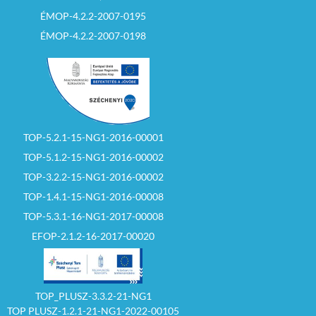
tettek vételi ajánlatot
vagy az árverés
ÉMOP-4.2.2-2007-0195
győztese, illetve az
írásban értesített
ÉMOP-4.2.2-2007-0198
második legjobbnak
ítélt ajánlattevő 30
napon belül nem köt
szerződést.
– Eredménytelen az
árverés akkor is, ha a
kiíró valamely
TOP-5.2.1-15-NG1-2016-00001
ajánlattevőnek az
eljárás tisztaságához
TOP-5.1.2-15-NG1-2016-00002
fűződő, vagy a többi
ajánlattevő érdekeit
TOP-3.2.2-15-NG1-2016-00002
egyébként súlyosan
TOP-1.4.1-15-NG1-2016-00008
sértő cselekménye
miatt az árverés
TOP-5.3.1-16-NG1-2017-00008
eredménytelenné
nyilvánítása mellett
EFOP-2.1.2-16-2017-00020
döntött, vagy
amennyiben a kiíró az
eljárást indokolás
nélkül
eredménytelenné
TOP_PLUSZ-3.3.2-21-NG1
nyilvánította.
TOP PLUSZ-1.2.1-21-NG1-2022-00105