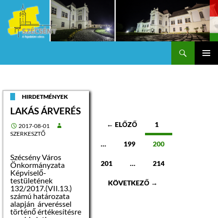
Keresés
Szécsény a fejedelmi Város
KILÉPÉS
Els
A
TARTALOMBA
me
HIRDETMÉNYEK
LAKÁS ÁRVERÉS
Bejegyzések
← ELŐZŐ
1
2017-08-01
SZERKESZTŐ
navigációja
…
199
200
Szécsény Város
201
…
214
Önkormányzata
Képviselő-
testületének
KÖVETKEZŐ →
132/2017.(VII.13.)
számú határozata
alapján árveréssel
történő értékesítésre