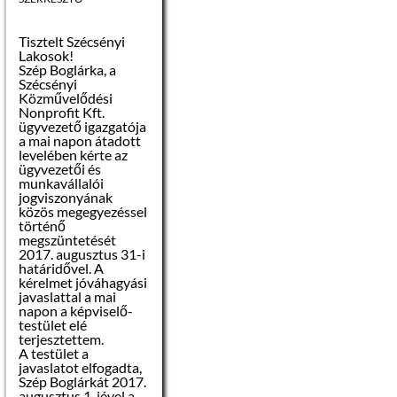
augusztus 01.
Tisztelt Szécsényi
Az árverési
Lakosok!
hirdetmény
Szép Boglárka, a
levételének
Szécsényi
napja:
2017.
Közművelődési
augusztus 11.
Nonprofit Kft.
ügyvezető igazgatója
Az árverés napja:
a mai napon átadott
2017. augusztus 14.
levelében kérte az
00
(hétfő) de.10
óra
ügyvezetői és
munkavállalói
jogviszonyának
Az árverés helye:
közös megegyezéssel
történő
Szécsényi Közös
megszüntetését
Önkormányzati
2017. augusztus 31-i
Hivatal (3170
határidővel. A
Szécsény, Rákóczi út
kérelmet jóváhagyási
84.) Haynald Lajos
javaslattal a mai
kistanácskozó terme
napon a képviselő-
testület elé
terjesztettem.
Ajánlattevők köre:
A testület a
javaslatot elfogadta,
– magánszemély
Szép Boglárkát 2017.
augusztus 1-jével a