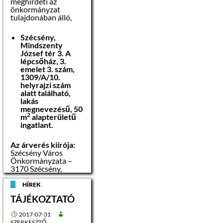
meghirdeti az
önkormányzat
tulajdonában álló,
Szécsény,
Mindszenty
József tér 3. A
lépcsőház, 3.
emelet 3. szám,
1309/A/10.
helyrajzi szám
alatt található,
lakás
megnevezésű, 50
2
m
alapterületű
ingatlant.
Az árverés kiírója:
Szécsény Város
Önkormányzata –
3170 Szécsény,
Rákóczi út 84.
HÍREK
Az árverési
TÁJÉKOZTATÓ
hirdetmény
kifüggesztésének
2017-07-31
napja:
2017.
SZERKESZTŐ