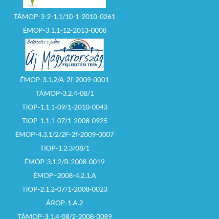
– Ha a licit során
megtett ajánlatok
TÁMOP-3-2-1.1/10-1-2010-0261
összege megegyezik,
ÉMOP-3.1.1-12-2013-0008
és új ajánlatot egyik
ajánlattevő sem tesz,
a tárgyalást levezető
személy a nyertes
ajánlattevőt –
sorsolással állapítja
meg.
ÉMOP-3.1.2/A-2f-2009-0001
TÁMOP-3.2.4-08/1
– Az árverés
eredménye az
TIOP-1.1.1-09/1-2010-0043
árverésen
TIOP-1.1.1-07/1-2008-0925
kihirdetésre kerül. Az
eredmény
ÉMOP-4.3.1/2/2F-2f-2009-0007
megállapítását
követően az érintett
TIOP-1.2.3/08/1
ajánlattető
tájékoztatást kap a
ÉMOP-3.1.2/B-2008-0019
szerződéskötés
ÉMOP–2008-4.2.1.A
feltételeiről és
határidejéről.
TIOP-2.1.2-07/1-2008-0023
ÁROP-1.A.2
– Eredménytelen az
árverés, ha azon nem
TÁMOP-3.1.4-08/2-2008-0089