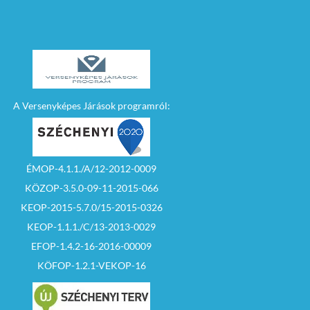
– A licitálásban részt
vevők
kézfelemeléssel
licitálhatnak.
– Az árverésen az
induló ár nem
csökkenthető.
A Versenyképes Járások programról:
– Az árverést addig
kell folytatni, amíg az
ajánlati árat egy
licitáló tartja csak. Ha
az árverésen
ÉMOP-4.1.1./A/12-2012-0009
készpénzes
ajánlattevő és
KÖZOP-3.5.0-09-11-2015-066
pályázati forrásból
fizetni szándékozó
KEOP-2015-5.7.0/15-2015-0326
ajánlattevő is
KEOP-1.1.1./C/13-2013-0029
pályázik, úgy a licit
során kialakuló
EFOP-1.4.2-16-2016-00009
azonos ajánlatkor a
készpénzes
KÖFOP-1.2.1-VEKOP-16
ajánlattevőt kell
nyertesnek
nyilvánítani.