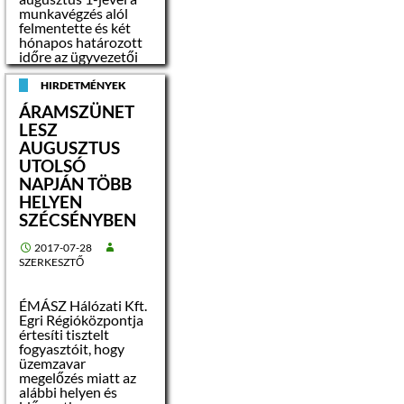
munkavégzés alól
– jogi személy
felmentette és két
hónapos határozott
– jogi személyiséggel
időre az ügyvezetői
nem rendelkező
feladatok ellátásával
szervezet
megbízta
HIRDETMÉNYEK
Garamvölgyi
ÁRAMSZÜNET
Andreát, aki a
Az árverés a
LESZ
megbízást elfogadta.
vagyontárgy
Az ügyvezetői
AUGUSZTUS
értékesítésének
feladatkör
nyilvános, a pályázók
UTOLSÓ
betöltésére a
közvetlen
NAPJÁN TÖBB
jogszabályban előírt
részvételével és
HELYEN
határidők
jelenlétével
betartásával
SZÉCSÉNYBEN
megvalósuló
pályázatot írok ki.
versenyeztetés, mely
Stayer László
során a vételár a
2017-07-28
polgármester
nyilvános liciten
SZERKESZTŐ
licitlépcsők
alkalmazásával
kialakult
ÉMÁSZ Hálózati Kft.
legmagasabb ajánlati
Egri Régióközpontja
ár.
értesíti tisztelt
fogyasztóit, hogy
üzemzavar
A versenyeztetési
megelőzés miatt az
eljárás során, annak
alábbi helyen és
minden résztvevője