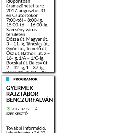
időpontban
köteles biztosítani a
áramszünetet tart:
verseny tisztaságát,
2017. augusztus 31-
az esélyegyenlőséget
én Csütörtökön
és a nyilvánosságot.
7:00-tól – 8:00-ig,
15:00-tól – 16:00-ig.
Árverés tárgya:
Szécsény város
területén
címe:
Dózsa út, Magyar út.
Mindszenty József
3 – 11-ig, Táncsics út,
tér 3. A lh. 3. emelet 3.
Gyóni út, Temető út,
Ősz út, Báthori út. 2 –
16-ig, 1/A – 1/C-ig,
helyrajzi száma:
Bocskai út, Bajcsy út.
1309/A/10
2 – 42-ig, 1 – 37-ig,
Kossuth út. 18 – 38-
alapterülete: 50
ig, 29 – 49-ig,
PROGRAMOK
2
m
Varsányi út, Huny
adi
út. 13 – végig, 4 –
GYERMEK
végig, Bartók út,
RAJZTÁBOR
rendeltetése:
Petőfi út, Kölcsey út.
lakás
BENCZÚRFALVÁN
2, Árpád út, Attila út,
Ifjúság út, Sobieski út,
2017-07-26
közműellátottsága:
Liget út, Ferenczy út,
SZERKESZTŐ
elektromos árammal,
Kiserdő út, Sport út.
vízzel ellátott,
5 – 23-ig, Rákóczi út.
96, 139, Volt pulyka
További információ,
telep.
gázcsonk az
jelentkezés:
+36 32