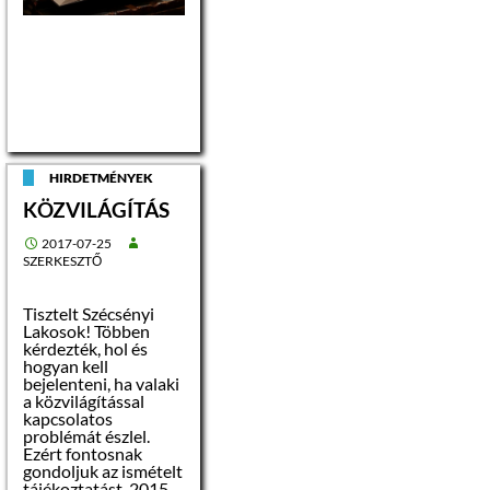
2
közlekedő
kő
meszelt
5 m
kamra
kő
meszelt
1 m2
fürdőszoba
kő
meszelt
6 m2
Az ingatlan
megtekintésének,
HIRDETMÉNYEK
valamint az
KÖZVILÁGÍTÁS
árverésre
vonatkozó kérdések
feltevésének,
2017-07-25
információszerzés
SZERKESZTŐ
időpontja:
Tisztelt Szécsényi
Lakosok! Többen
Előzetes telefonon
kérdezték, hol és
történő egyeztetés
hogyan kell
alapján 2017.
bejelenteni, ha valaki
augusztus 11.
a közvilágítással
00
(péntek) 13
óráig.
kapcsolatos
(32/370-199/213
problémát észlel.
melléken Galó
Ezért fontosnak
Gáborné)
gondoljuk az ismételt
tájékoztatást. 2015.