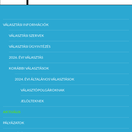
elfogadására, és az
ellenszolgáltatás
teljesítésére az
árverési
jegyzőkönyvben
nyilatkozni kell.
VÁLASZTÁSI INFORMÁCIÓK
Szerződéskötés:
VÁLASZTÁSI SZERVEK
VÁLASZTÁSI ÜGYINTÉZÉS
Az árverésen nyertes
ajánlattevővel az
eredményhirdetéstől
2026. ÉVI VÁLASZTÁS
számított 30 napon
belül kell szerződést
KORÁBBI VÁLASZTÁSOK
kötni.
2024. ÉVI ÁLTALÁNOS VÁLASZTÁSOK
Szerződéskötés
tervezett időpontja:
VÁLASZTÓPOLGÁROKNAK
2017. szeptember 14.
JELÖLTEKNEK
Fizetési feltételek:
AKTUÁLIS
Az árverési eljárás
során meghatározott
PÁLYÁZATOK
pályázati induló ár a
képviselő-testület