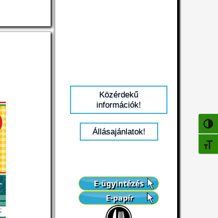
Közérdekű
információk!
NAGY
Állásajánlatok!
BETŰ