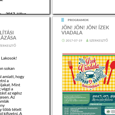
: 2017. július
00
óra
PROGRAMOK
JÖN! JÖN! JÖN! ÍZEK
:
ÍTÁSI
VIADALA
LÁZÁSA
 Önkormányzati
2017-07-19
SZERKESZTŐ
csény, Rákóczi
ZERKESZTŐ
ajos
rme
i Lakosok!
re:
on sokan
 amiatt, hogy
tni a
íjakat. Mint
 végzi a
ggel nem
zást az egész
ezet
esen. Az
zámlák
ony
yontárgy
y több tételt
yilvános, a
d kifizetni. A
n részvételével