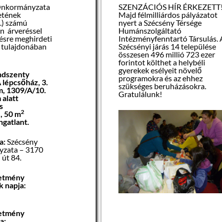
Önkormányzata
SZENZÁCIÓS HÍR ÉRKEZETT
etének
Majd félmilliárdos pályázatot
.) számú
nyert a Szécsény Térsége
án árveréssel
Humánszolgáltató
ésre meghirdeti
Intézményfenntartó Társulás. 
 tulajdonában
Szécsényi járás 14 települése
összesen 496 millió 723 ezer
forintot költhet a helybéli
gyerekek esélyeit növelő
ndszenty
programokra és az ehhez
A lépcsőház, 3.
szükséges beruházásokra.
m, 1309/A/10.
Gratulálunk!
 alatt
s
2
, 50 m
ngatlant.
a:
Szécsény
zata – 3170
 út 84.
detmény
nek napja:
detmény
 napja: