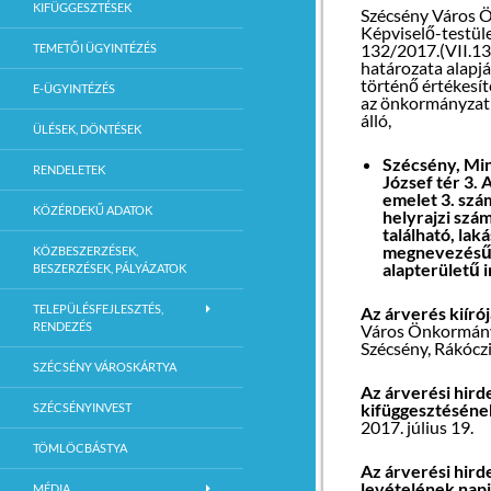
KIFÜGGESZTÉSEK
Szécsény Város 
Képviselő-testül
132/2017.(VII.13
TEMETŐI ÜGYINTÉZÉS
határozata alapj
történő értékesít
E-ÜGYINTÉZÉS
az önkormányzat
álló,
ÜLÉSEK, DÖNTÉSEK
Szécsény, Mi
RENDELETEK
József tér 3. 
emelet 3. szá
KÖZÉRDEKŰ ADATOK
helyrajzi szám
található, laká
megnevezésű
KÖZBESZERZÉSEK,
alapterületű i
BESZERZÉSEK, PÁLYÁZATOK
TELEPÜLÉSFEJLESZTÉS,
Az árverés kiírój
RENDEZÉS
Város Önkormány
Szécsény, Rákóczi
SZÉCSÉNY VÁROSKÁRTYA
Az árverési hir
kifüggesztésé
SZÉCSÉNYINVEST
2017. július 19.
TÖMLÖCBÁSTYA
Az árverési hir
levételének
MÉDIA