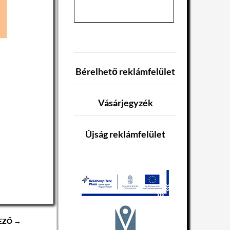
Bérelhető reklámfelület
Vásárjegyzék
Újság reklámfelület
EZŐ →