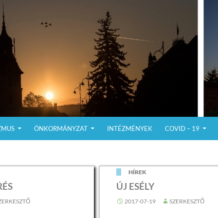
ZMUS
ÖNKORMÁNYZAT
INTÉZMÉNYEK
COVID – 19
K
HÍREK
RÉS
ÚJ ESÉLY
ZERKESZTŐ
2017-07-19
SZERKESZTŐ