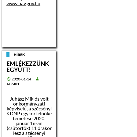
www.nav.gov.hu
HÍREK
EMLÉKEZZÜNK
EGYÜTT!
2020-01-14
ADMIN
Juhász Miklós volt
önkormányzati
képviselő, a szécsényi
KDNP egykori elnöke
temetése 2020.
január 16-án
(csütörtök) 11 órakor
lesz a szécsényi