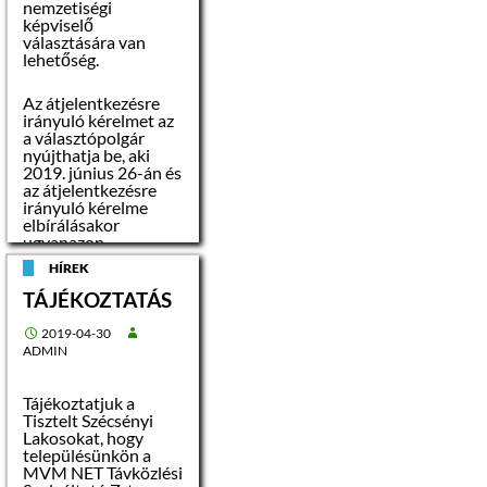
nemzetiségi
képviselő
választására van
lehetőség.
Az átjelentkezésre
irányuló kérelmet az
a választópolgár
nyújthatja be, aki
2019. június 26-án és
az átjelentkezésre
irányuló kérelme
elbírálásakor
ugyanazon
tartózkodási hellyel
HÍREK
rendelkezett, és
tartózkodási
TÁJÉKOZTATÁS
helyének
érvényessége
2019-04-30
legalább 2019.
ADMIN
október 13-ig tart.
Az átjelentkezésre
irányuló kérelemnek
Tájékoztatjuk a
legkésőbb 2019.
Tisztelt Szécsényi
október 9-én 16.00
Lakosokat, hogy
óráig kell
településünkön a
megérkeznie a helyi
MVM NET Távközlési
választási irodához.