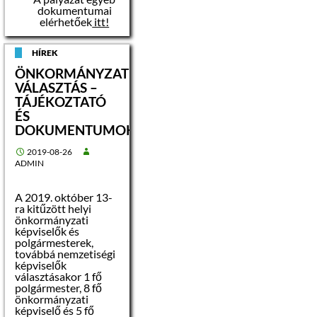
dokumentumai
elérhetőek
itt!
HÍREK
ÖNKORMÁNYZATI
VÁLASZTÁS –
TÁJÉKOZTATÓ
ÉS
DOKUMENTUMOK
2019-08-26
ADMIN
A 2019. október 13-
ra kitűzött helyi
önkormányzati
képviselők és
polgármesterek,
továbbá nemzetiségi
képviselők
választásakor 1 fő
polgármester, 8 fő
önkormányzati
képviselő és 5 fő