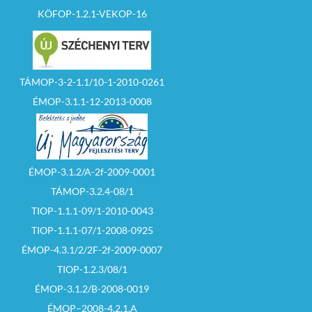
képviselő jelöltet és a
KÖFOP-1.2.1-VEKOP-16
polgármester jelöltet,
továbbá a
nemzetiségi
önkormányzati
képviselő jelöltet
legkésőbb 2019.
TÁMOP-3-2-1.1/10-1-2010-0261
szeptember 09-én
16.00 óráig kell
ÉMOP-3.1.1-12-2013-0008
bejelenteni a helyi
választási irodában.
A bejelentés, az E2
nyomtatványon,
nemzetiségi jelöltnél
az E3
nyomtatványon
ÉMOP-3.1.2/A-2f-2009-0001
történik.
TÁMOP-3.2.4-08/1
Amennyiben a
bejelentés a
TIOP-1.1.1-09/1-2010-0043
jogszabályi
feltételeknek
TIOP-1.1.1-07/1-2008-0925
megfelel a helyi
választási bizottság –
ÉMOP-4.3.1/2/2F-2f-2009-0007
legkésőbb a
TIOP-1.2.3/08/1
bejelentéstől
számított 4. napon –
ÉMOP-3.1.2/B-2008-0019
veszi nyilvántartásba.
ÉMOP–2008-4.2.1.A