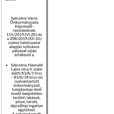
Szécsény Város
Önkormányzata
Képviselő-
testületének
115/2019.(VI.28.) és
a 208/2019.(XII.10.)
számú határozatai
alapján nyilvános
pályázat útján
értékesíti a
Szécsény, Haynald
Lajos utca 4. szám
alatti 83/A/1 hrsz
– 83/A/18 hrsz-on
nyilvántartott
önkormányzati
tulajdonban lévő
kivett beépítetlen
terület, lakások,
pince, tároló,
lépcsőház ingatlan
együttest.
A pályázat egyéb