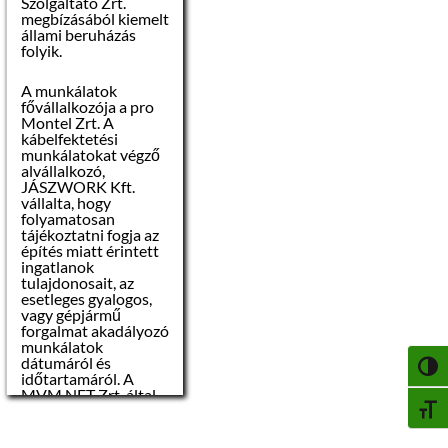
Szolgáltató Zrt.
A választópolgár
megbízásából kiemelt
mozgóurna iránti
állami beruházás
kérelmet:
folyik.
• a) levélben vagy
elektronikus
A munkálatok
azonosítás nélkül
fővállalkozója a pro
elektronikus úton
Montel Zrt. A
legkésőbb 2019.
kábelfektetési
október 9-én 16.00
munkálatokat végző
óráig,
alvállalkozó,
• b) személyesen
JÁSZWORK Kft.
vagy elektronikus
vállalta, hogy
azonosítással
folyamatosan
elektronikus úton
tájékoztatni fogja az
2019. október 11-én
építés miatt érintett
16.00 óráig vagy
ingatlanok
• c) 2019. október
tulajdonosait, az
11-én 16.00 órát
esetleges gyalogos,
követően
vagy gépjármű
elektronikus
forgalmat akadályozó
azonosítással
munkálatok
elektronikus úton
dátumáról és
2019. október 13-án
NAGY
időtartamáról. A
12.00 óráig,
MVM NET Zrt. által
• d) az illetékes
megbízott felelős
BETŰ
szavazatszámláló
műszaki vezető
bizottsághoz
többszöri kérésünkre
meghatalmazott