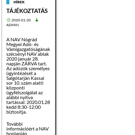
HÍREK
TÁJÉKOZTATÁS
2020-01-20
ADMIN
A NAV Nógrád
Megyei Adó- és
Vámigazgatóságának
szécsényi NAV ablak
2020 január 28.
napján ZÁRVA tart.
Az adózók személyes
ügyintézését a
Salgótarján Kassai
sor 10. szám alatti
központi
ügyfélszolgálat az
alábbi nyitva
tartással: 2020.01.28
kedd 8:30-12:00
biztosítja.
További
információért a NAV
honlapján