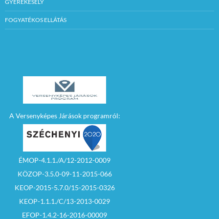
GYEREKESÉLY
állításában részt vevő
valamennyi jelölő
FOGYATÉKOS ELLÁTÁS
szervezetet
egyetemlegesen
terheli.
A leadott ajánlásokat
a jelölt
nyilvántartásba
vételére illetékes
választási bizottság
mellett működő
választási iroda 3
napon belül ellenőrzi.
A Versenyképes Járások programról:
A jelölt 1 db JPEG
formátumú 240×340
pixel méretű
arcfényképet is
ÉMOP-4.1.1./A/12-2012-0009
beadhat, kizárólag
elektronikusan
KÖZOP-3.5.0-09-11-2015-066
elküldve a
jegyzo.szecseny@invi
KEOP-2015-5.7.0/15-2015-0326
tel.hu címre
KEOP-1.1.1./C/13-2013-0029
Az egyéni listás helyi
EFOP-1.4.2-16-2016-00009