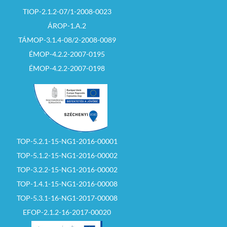
A megállapított
TIOP-2.1.2-07/1-2008-0023
határidők
jogvesztők!
ÁROP-1.A.2
TÁMOP-3.1.4-08/2-2008-0089
A szükséges
nyomtatványok
ÉMOP-4.2.2-2007-0195
megtalálhatók a
www.szecseny.hu
ÉMOP-4.2.2-2007-0198
önkormányzati
honlapon, a
www.valasztas.hu
honlapon, vagy a
Szécsényi Közös
Önkormányzati
Hivatalban.
TOP-5.2.1-15-NG1-2016-00001
Az átjelentkezési
kérelmet és
TOP-5.1.2-15-NG1-2016-00002
mozgóurna iránti
kérelmet a
TOP-3.2.2-15-NG1-2016-00002
www.valasztas.hu
TOP-1.4.1-15-NG1-2016-00008
felületen
elektronikusan is be
TOP-5.3.1-16-NG1-2017-00008
lehet nyújtani.
EFOP-2.1.2-16-2017-00020
Szécsényi Helyi