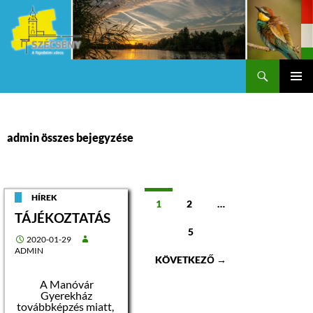
Keresés
Szécsény a fejedelmi Város
KILÉPÉS
Els
A
TARTALOMBA
me
admin összes bejegyzése
Bejegyzések
HÍREK
1
2
…
TÁJÉKOZTATÁS
navigációja
5
2020-01-29
ADMIN
KÖVETKEZŐ →
A Manóvár
Gyerekház
továbbképzés miatt,