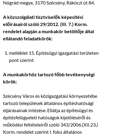
Nógrád megye, 3170 Szécsény, Rákóczi út 84.
A közszolgálati tisztviselők képesítési
előírásairól szóló 29/2012. (III. 7.) Korm.
rendelet alapján a munkakör betöltője által
ellátandó feladatkörök:
melléklet 15. Építésügyi igazgatási területen
pont szerint
A munkakörhöz tartozó főbb tevékenységi
körök:
Szécsény Város és közigazgatási környezetébe
tartozó települések általános építéshatósági
eljárásainak intézése. Ellátja az építésügyi és
építésfelügyeleti hatóságok kijelöléséről és
működési feltételeiről szóló 343/2006.(XII.23.)
Korm. rendelet szerint I. fokú általános