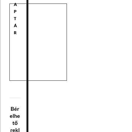
A
P
T
Á
R
Bér
elhe
tő
rekl