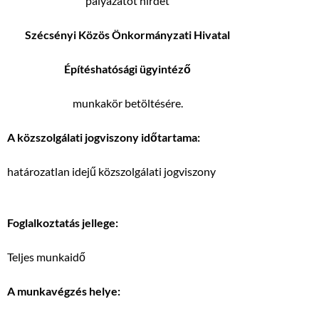
pályázatot hirdet
Szécsényi Közös Önkormányzati Hivatal
Építéshatósági ügyintéző
munkakör betöltésére.
A közszolgálati jogviszony időtartama:
határozatlan idejű közszolgálati jogviszony
Foglalkoztatás jellege:
Teljes munkaidő
A munkavégzés helye: