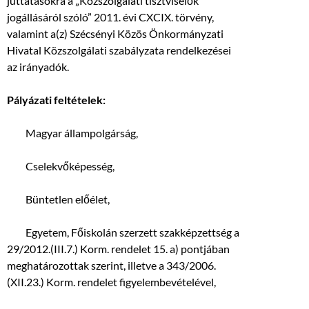
juttatásokra a „Közszolgálati tisztviselők
jogállásáról szóló” 2011. évi CXCIX. törvény,
valamint a(z) Szécsényi Közös Önkormányzati
Hivatal Közszolgálati szabályzata rendelkezései
az irányadók.
Pályázati feltételek:
 Magyar állampolgárság,
 Cselekvőképesség,
 Büntetlen előélet,
 Egyetem, Főiskolán szerzett szakképzettség a
29/2012.(III.7.) Korm. rendelet 15. a) pontjában
meghatározottak szerint, illetve a 343/2006.
(XII.23.) Korm. rendelet figyelembevételével,