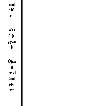
ámf
elül
et
Vás
árje
gyzé
k
Újsá
g
rekl
ámf
elül
et