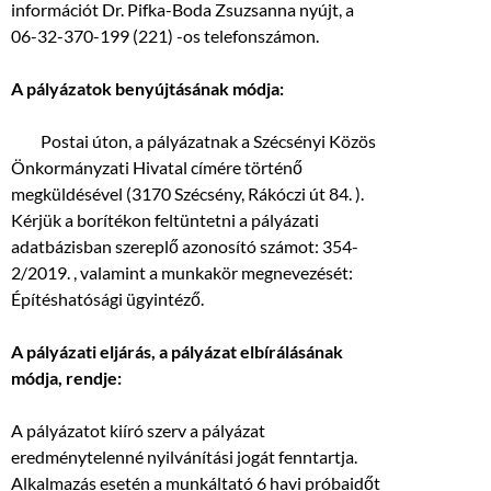
információt Dr. Pifka-Boda Zsuzsanna nyújt, a
06-32-370-199 (221) -os telefonszámon.
A pályázatok benyújtásának módja:
 Postai úton, a pályázatnak a Szécsényi Közös
Önkormányzati Hivatal címére történő
megküldésével (3170 Szécsény, Rákóczi út 84. ).
Kérjük a borítékon feltüntetni a pályázati
adatbázisban szereplő azonosító számot: 354-
2/2019. , valamint a munkakör megnevezését:
Építéshatósági ügyintéző.
A pályázati eljárás, a pályázat elbírálásának
módja, rendje:
A pályázatot kiíró szerv a pályázat
eredménytelenné nyilvánítási jogát fenntartja.
Alkalmazás esetén a munkáltató 6 havi próbaidőt