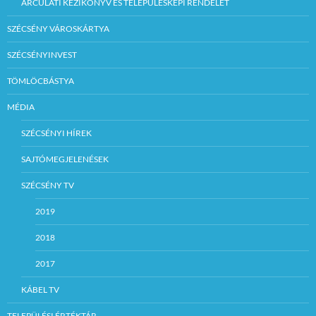
ARCULATI KÉZIKÖNYV ÉS TELEPÜLÉSKÉPI RENDELET
SZÉCSÉNY VÁROSKÁRTYA
SZÉCSÉNYINVEST
TÖMLÖCBÁSTYA
MÉDIA
SZÉCSÉNYI HÍREK
SAJTÓMEGJELENÉSEK
SZÉCSÉNY TV
2019
2018
2017
KÁBEL TV
TELEPÜLÉSI ÉRTÉKTÁR