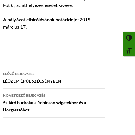
köt ki, az áthelyezés esetét kivéve.
A pályázat elbírálásának határideje:
2019.
március 17.
NAGY
BETŰ
Bejegyzés
ELŐZŐ BEJEGYZÉS
navigáció
LÉÜZEM ÉPÜL SZÉCSÉNYBEN
KÖVETKEZŐ BEJEGYZÉS
Szilárd burkolat a Robinson szigetekhez és a
Horgásztóhoz