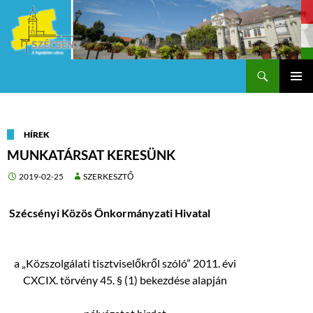
Keresés
Szécsény a fejedelmi Város
KILÉPÉS
Els
A
TARTALOMBA
me
HÍREK
MUNKATÁRSAT KERESÜNK
2019-02-25
SZERKESZTŐ
Szécsényi Közös Önkormányzati Hivatal
a „Közszolgálati tisztviselőkről szóló” 2011. évi
CXCIX. törvény 45. § (1) bekezdése alapján