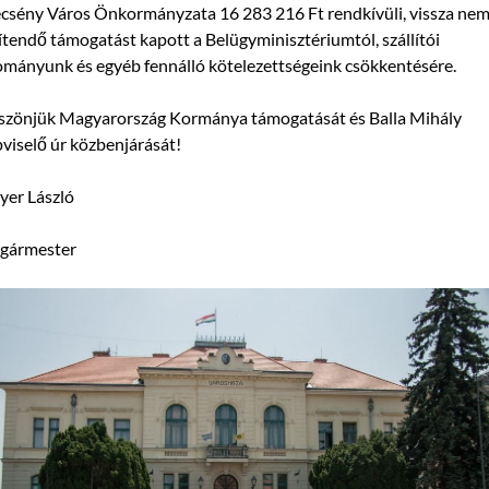
csény Város Önkormányzata 16 283 216 Ft rendkívüli, vissza ne
ítendő támogatást kapott a Belügyminisztériumtól, szállítói
ományunk és egyéb fennálló kötelezettségeink csökkentésére.
szönjük Magyarország Kormánya támogatását és Balla Mihály
viselő úr közbenjárását!
yer László
lgármester