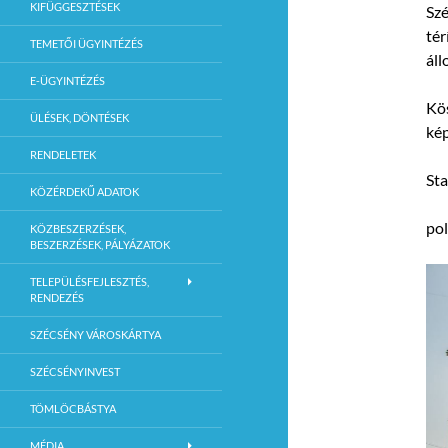
KIFÜGGESZTÉSEK
Szé
tér
TEMETŐI ÜGYINTÉZÉS
áll
E-ÜGYINTÉZÉS
Kö
ÜLÉSEK, DÖNTÉSEK
kép
RENDELETEK
Sta
KÖZÉRDEKŰ ADATOK
po
KÖZBESZERZÉSEK,
BESZERZÉSEK, PÁLYÁZATOK
TELEPÜLÉSFEJLESZTÉS,
RENDEZÉS
SZÉCSÉNY VÁROSKÁRTYA
SZÉCSÉNYINVEST
TÖMLÖCBÁSTYA
MÉDIA