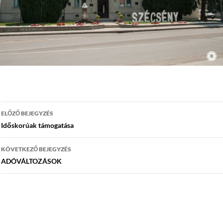
Bejegyzés
ELŐZŐ BEJEGYZÉS
navigáció
Időskorúak támogatása
KÖVETKEZŐ BEJEGYZÉS
ADÓVÁLTOZÁSOK