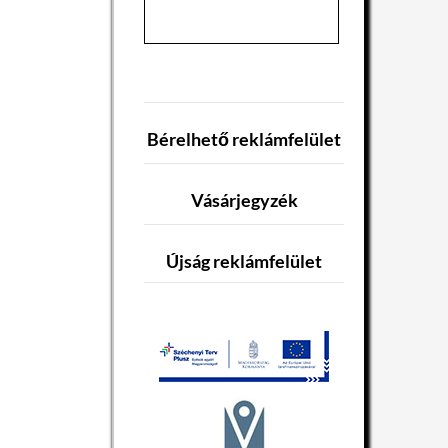
Bérelhető reklámfelület
Vásárjegyzék
Újság reklámfelület