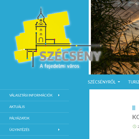
KILÉPÉS A TARTALOMBA
Keresés
Szécsény a fejedelmi Város
SZÉCSÉNYRŐL
TURI
Szécsény Város Hivatalos Weboldala
VÁLASZTÁSI INFORMÁCIÓK
AKTUÁLIS
K
PÁLYÁZATOK
ÜGYINTÉZÉS