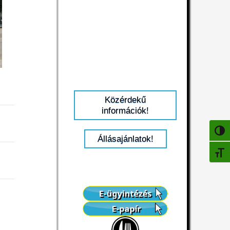
Közérdekű
információk!
NAGY
Állásajánlatok!
BETŰ