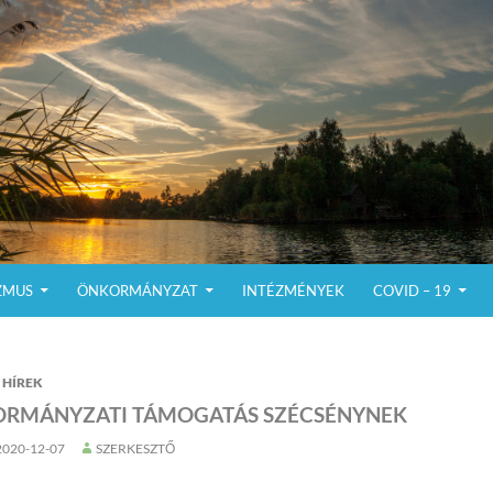
ZMUS
ÖNKORMÁNYZAT
INTÉZMÉNYEK
COVID – 19
HÍREK
ORMÁNYZATI TÁMOGATÁS SZÉCSÉNYNEK
2020-12-07
SZERKESZTŐ