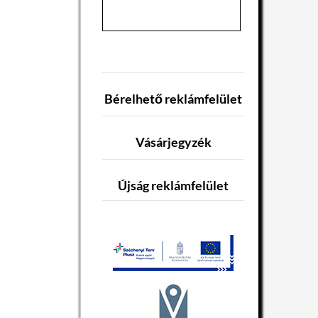
Bérelhető reklámfelület
Vásárjegyzék
Újság reklámfelület