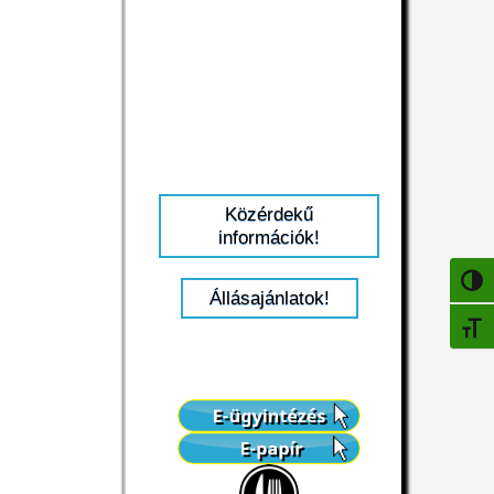
Közérdekű
információk!
NAGY
Állásajánlatok!
BETŰ