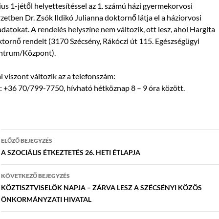
ius 1-jétől helyettesítéssel az 1. számú házi gyermekorvosi
zetben Dr. Zsók Ildikó Julianna doktornő látja el a háziorvosi
adatokat. A rendelés helyszíne nem változik, ott lesz, ahol Hargita
tornő rendelt (3170 Szécsény, Rákóczi út 115. Egészségügyi
ntrum/Központ).
 viszont változik az a telefonszám:
: +36 70/799-7750, hívható hétköznap 8 – 9 óra között.
Bejegyzés
ELŐZŐ BEJEGYZÉS
navigáció
A SZOCIÁLIS ÉTKEZTETÉS 26. HETI ÉTLAPJA
KÖVETKEZŐ BEJEGYZÉS
KÖZTISZTVISELŐK NAPJA – ZÁRVA LESZ A SZÉCSÉNYI KÖZÖS
ÖNKORMÁNYZATI HIVATAL