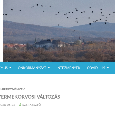
ZMUS
ÖNKORMÁNYZAT
INTÉZMÉNYEK
COVID – 19
HIRDETMÉNYEK
YERMEKORVOSI VÁLTOZÁS
2026-06-22
SZERKESZTŐ