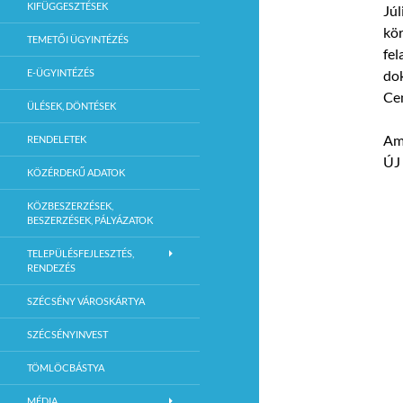
KIFÜGGESZTÉSEK
Júl
kör
TEMETŐI ÜGYINTÉZÉS
fel
E-ÜGYINTÉZÉS
dok
Ce
ÜLÉSEK, DÖNTÉSEK
Ami
RENDELETEK
ÚJ 
KÖZÉRDEKŰ ADATOK
KÖZBESZERZÉSEK,
BESZERZÉSEK, PÁLYÁZATOK
TELEPÜLÉSFEJLESZTÉS,
RENDEZÉS
SZÉCSÉNY VÁROSKÁRTYA
SZÉCSÉNYINVEST
TÖMLÖCBÁSTYA
MÉDIA