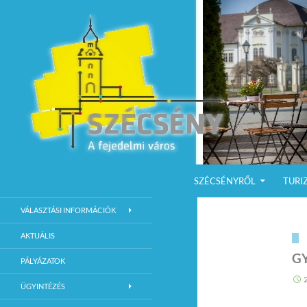
KILÉPÉS A TARTALOMBA
Keresés
Szécsény a fejedelmi Város
SZÉCSÉNYRŐL
TURI
Szécsény Város Hivatalos Weboldala
VÁLASZTÁSI INFORMÁCIÓK
AKTUÁLIS
G
PÁLYÁZATOK
ÜGYINTÉZÉS