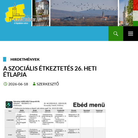
Keresés
Szécsény a fejedelmi Város
KILÉPÉS
Els
A
TARTALOMBA
me
HIRDETMÉNYEK
A SZOCIÁLIS ÉTKEZTETÉS 26. HETI
ÉTLAPJA
2026-06-18
SZERKESZTŐ