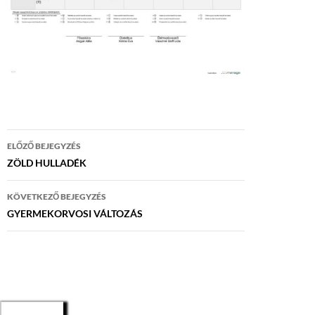
Bejegyzés
ELŐZŐ BEJEGYZÉS
navigáció
ZÖLD HULLADÉK
KÖVETKEZŐ BEJEGYZÉS
GYERMEKORVOSI VÁLTOZÁS