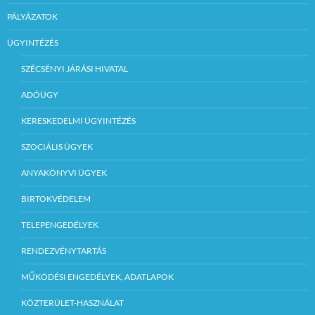
PÁLYÁZATOK
ÜGYINTÉZÉS
SZÉCSÉNYI JÁRÁSI HIVATAL
ADÓÜGY
KERESKEDELMI ÜGYINTÉZÉS
SZOCIÁLIS ÜGYEK
ANYAKÖNYVI ÜGYEK
BIRTOKVÉDELEM
TELEPENGEDÉLYEK
RENDEZVÉNYTARTÁS
MŰKÖDÉSI ENGEDÉLYEK, ADATLAPOK
KÖZTERÜLET-HASZNÁLAT