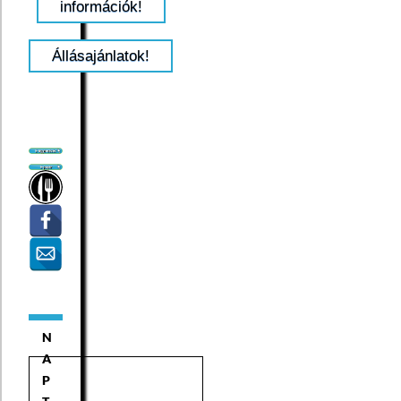
információk!
Állásajánlatok!
N
A
P