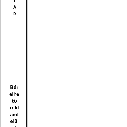
T
Á
R
Bér
elhe
tő
rekl
ámf
elül