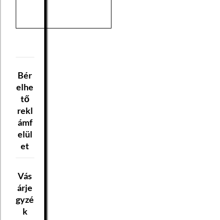
Bér
elhe
tő
rekl
ámf
elül
et
Vás
árje
gyzé
k