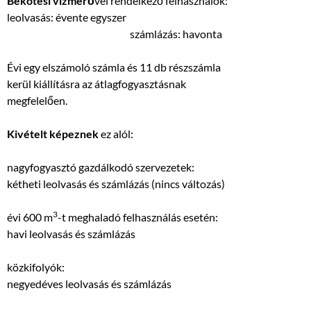
Bekötési vízmérő
vel rendelkező felhasználók:
leolvasás: évente egyszer
számlázás: havonta
Évi egy elszámoló számla és 11 db részszámla
kerül kiállításra az átlagfogyasztásnak
megfelelően.
Kivételt képeznek
ez alól:
nagyfogyasztó gazdálkodó szervezetek:
kétheti leolvasás és számlázás (nincs változás)
3
évi 600 m
-t meghaladó felhasználás esetén:
havi leolvasás és számlázás
közkifolyók:
negyedéves leolvasás és számlázás