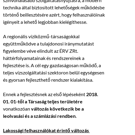
színvonalasabb szolgáltatásnyújtásra, a modern
technika által biztosított lehetőségek működésbe
történő beillesztésére azért, hogy felhasználóinak
igényeit a lehető legjobban kielégíthesse.
A regionális víziközmű-társaságokkal
együttműködve a tulajdonosi iránymutatást
figyelembe véve elindult az ÉRV ZRt.
háttérfolyamatainak és rendszereinek a
fejlesztése is. A cél egy gazdaságosan működő, a
teljes vízszolgáltatási szektoron belül egységesen
és gyorsan fejleszthető rendszer kialakítása.
Ennek a fejlesztésnek az első lépéseként
2018.
01. 01-től a Társaság teljes területére
vonatkozóan
változás következik be a
leolvasási és a számlázási rendben
.
Lakossági felhasználókat érintő változás