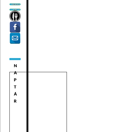
N
A
P
T
Á
R