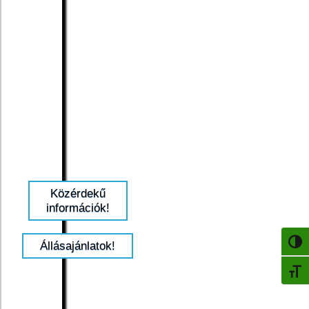
Közérdekű
információk!
NAGY
Állásajánlatok!
BETŰ