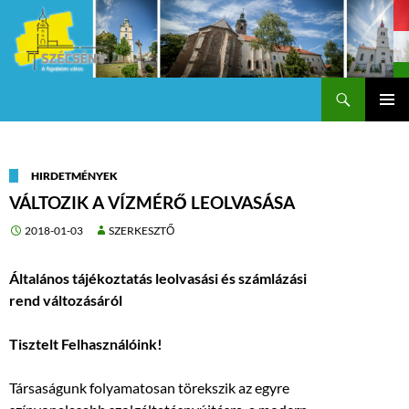
Keresés
Szécsény a fejedelmi Város
KILÉPÉS
Els
A
TARTALOMBA
me
HIRDETMÉNYEK
VÁLTOZIK A VÍZMÉRŐ LEOLVASÁSA
2018-01-03
SZERKESZTŐ
Általános tájékoztatás leolvasási és számlázási
rend változásáról
Tisztelt Felhasználóink!
Társaságunk folyamatosan törekszik az egyre