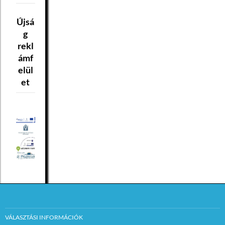
Újsá
g
rekl
ámf
elül
et
VÁLASZTÁSI INFORMÁCIÓK