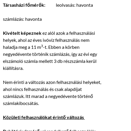
Társasházi főmérők:
leolvasás: havonta
számlázás: havonta
Kivételt képeznek
ez alól azok a felhasználási
helyek, ahol az éves ivóvíz felhasználás nem
3
haladja meg a 11 m
-t. Ebben a körben
negyedévente történik számlázás, így az évi egy
elszámoló számla mellett 3 db részszámla kerül
kiállításra.
Nem érinti a változás azon felhasználási helyeket,
ahol nincs felhasználás és csak alapdíjat
számlázuk. Itt marad a negyedévente történő
számlakibocsátás.
Közületi felhasználókat érintő változás