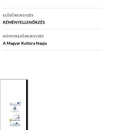
Bejegyzés
ELŐZŐ BEJEGYZÉS
navigáció
KÉMÉNYELLENŐRZÉS
KÖVETKEZŐ BEJEGYZÉS
A Magyar Kultúra Napja