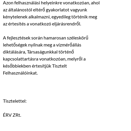
Azon felhasználási helyeinkre vonatkozóan, ahol
az általánostól eltérő gyakorlatot vagyunk
kénytelenek alkalmazni, egyedileg történik meg
az értesítés a vonatkozó eljárásrendről.
A fejlesztések során hamarosan széleskörű
lehetőségek nyílnak meg a vízmérőállás
diktálására, Társaságunkkal történő
kapcsolattartásra vonatkozóan, melyről a
későbbiekben értesítjük Tisztelt
Felhasználóinkat.
Tisztelettel:
ÉRV ZRt.