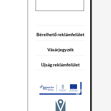
Bérelhető reklámfelület
Vásárjegyzék
Újság reklámfelület