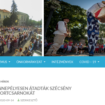
ZMUS
ÖNKORMÁNYZAT
INTÉZMÉNYEK
COVID – 19
HÍREK
NNEPÉLYESEN ÁTADTÁK SZÉCSÉNY
PORTCSARNOKÁT
2020-09-14
SZERKESZTŐ