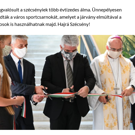
valósult a szécsényiek több évtizedes álma. Ünnepélyesen
dták a város sportcsarnokát, amelyet a járvány elmúltával a
osok is használhatnak majd. Hajrá Szécsény!