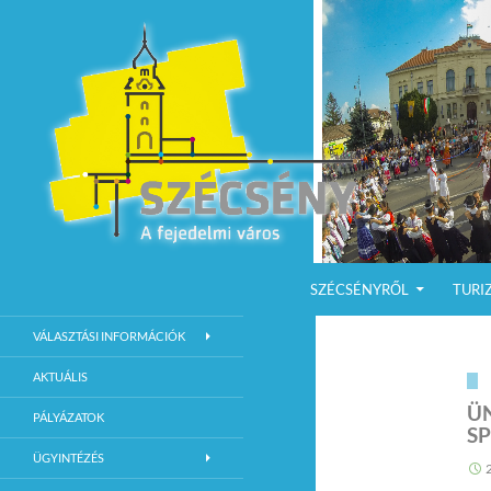
KILÉPÉS A TARTALOMBA
Keresés
Szécsény a fejedelmi Város
SZÉCSÉNYRŐL
TURI
Szécsény Város Hivatalos Weboldala
VÁLASZTÁSI INFORMÁCIÓK
AKTUÁLIS
Ü
PÁLYÁZATOK
S
ÜGYINTÉZÉS