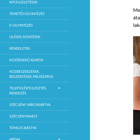
KIFÜGGESZTÉSEK
Meg
TEMETŐI ÜGYINTÉZÉS
áta
lak
E-ÜGYINTÉZÉS
ÜLÉSEK, DÖNTÉSEK
RENDELETEK
KÖZÉRDEKŰ ADATOK
KÖZBESZERZÉSEK,
BESZERZÉSEK, PÁLYÁZATOK
TELEPÜLÉSFEJLESZTÉS,
RENDEZÉS
SZÉCSÉNY VÁROSKÁRTYA
SZÉCSÉNYINVEST
TÖMLÖCBÁSTYA
MÉDIA