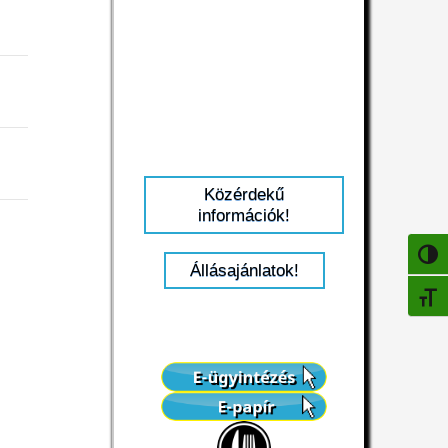
Közérdekű
információk!
NAGY
Állásajánlatok!
BETŰ