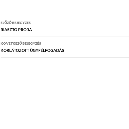
Bejegyzés
ELŐZŐ BEJEGYZÉS
navigáció
RIASZTÓ PRÓBA
KÖVETKEZŐ BEJEGYZÉS
KORLÁTOZOTT ÜGYFÉLFOGADÁS