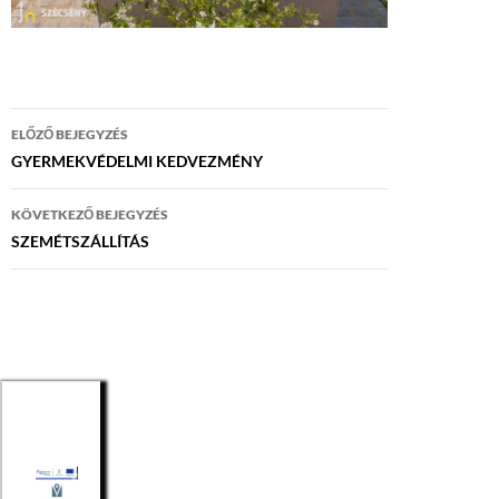
Bejegyzés
ELŐZŐ BEJEGYZÉS
navigáció
GYERMEKVÉDELMI KEDVEZMÉNY
KÖVETKEZŐ BEJEGYZÉS
SZEMÉTSZÁLLÍTÁS