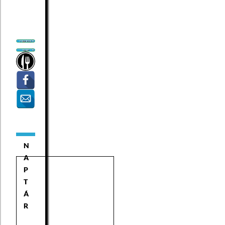
N
A
P
T
Á
R