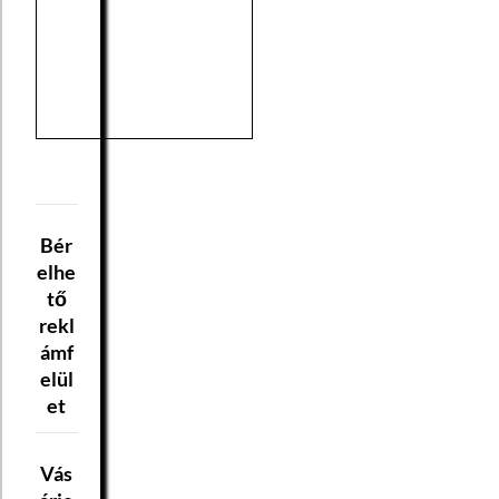
Bér
elhe
tő
rekl
ámf
elül
et
Vás