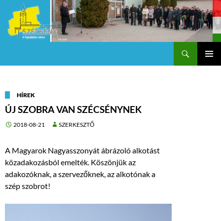
Keresés
Szécsény a fejedelmi Város
KILÉPÉS
Els
A
TARTALOMBA
me
HÍREK
ÚJ SZOBRA VAN SZÉCSÉNYNEK
2018-08-21
SZERKESZTŐ
A Magyarok Nagyasszonyát ábrázoló alkotást
közadakozásból emelték. Köszönjük az
adakozóknak, a szervezőknek, az alkotónak a
szép szobrot!