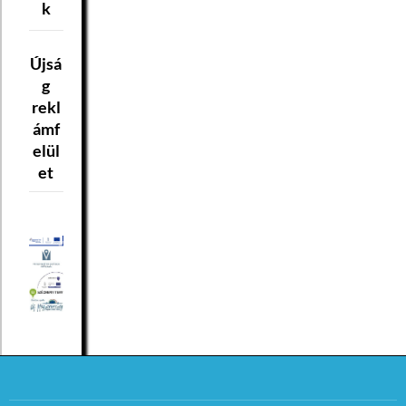
k
Újsá
g
rekl
ámf
elül
et