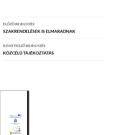
Bejegyzés
ELŐZŐ BEJEGYZÉS
navigáció
SZAKRENDELÉSEK IS ELMARADNAK
KÖVETKEZŐ BEJEGYZÉS
KÖZCÉLÚ TÁJÉKOZTATÁS