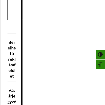
Bér
elhe
tő
NAGY
rekl
ámf
BETŰ
elül
et
Vás
árje
gyzé