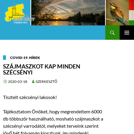
Keresés
Szécsény a fejedelmi Város
KILÉPÉS
Els
A
TARTALOMBA
me
COVID-19
,
HÍREK
SZÁJMASZKOT KAP MINDEN
SZÉCSÉNYI
2020-03-18
SZERKESZTŐ
Tisztelt szécsényi lakosok!
Tájékoztatom Önöket, hogy megrendeltem 6000
db többször használható, mosható szájmaszkot a
szécsényi varrodától, melyeket terveink szerint
jövő hét folyamán kiosztunk, így mindenki