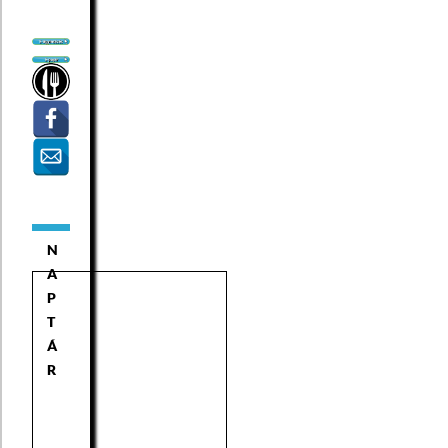
N
A
P
T
Á
R