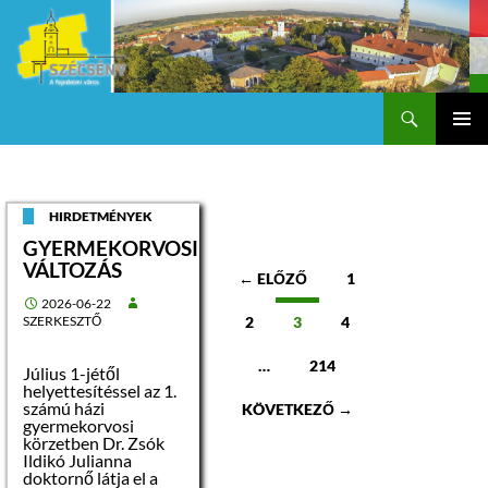
Keresés
Szécsény a fejedelmi Város
KILÉPÉS
Els
A
TARTALOMBA
me
HIRDETMÉNYEK
GYERMEKORVOSI
VÁLTOZÁS
Bejegyzések
← ELŐZŐ
1
2026-06-22
navigációja
SZERKESZTŐ
2
3
4
…
214
Július 1-jétől
helyettesítéssel az 1.
számú házi
KÖVETKEZŐ →
gyermekorvosi
körzetben Dr. Zsók
Ildikó Julianna
doktornő látja el a