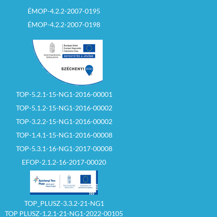
vonatkozó kérdések
ÉMOP-4.2.2-2007-0195
feltevésének, az
esetleges további
ÉMOP-4.2.2-2007-0198
információszerzés
helye és ideje:
Előzetes telefonon
történő egyeztetés
alapján a pályázat
benyújtására
megjelölt határidőt
megelőző munkanap
16 00 óráig. (Hanzel
TOP-5.2.1-15-NG1-2016-00001
Balázs telefonszám:
32/370-199/227
TOP-5.1.2-15-NG1-2016-00002
mellék)
TOP-3.2.2-15-NG1-2016-00002
14. Pályázat bontás:
2026. szeptember 17.
TOP-1.4.1-15-NG1-2016-00008
napja (csütörtök) 10
00 óra
TOP-5.3.1-16-NG1-2017-00008
15. A pályázat
eredményéről
EFOP-2.1.2-16-2017-00020
történő értesítés: a
bontást követő,
Képviselő testületi
döntés
meghozatala után, 5
TOP_PLUSZ-3.3.2-21-NG1
munkanapon belül,
TOP PLUSZ-1.2.1-21-NG1-2022-00105
írásban történik.