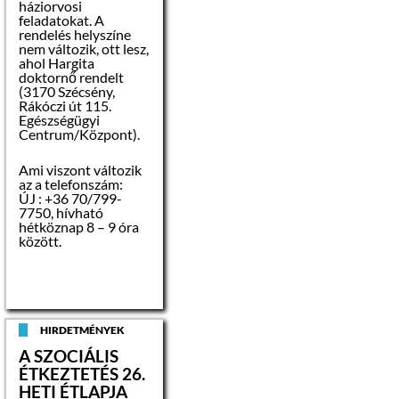
háziorvosi
feladatokat. A
rendelés helyszíne
nem változik, ott lesz,
ahol Hargita
doktornő rendelt
(3170 Szécsény,
Rákóczi út 115.
Egészségügyi
Centrum/Központ).
Ami viszont változik
az a telefonszám:
ÚJ : +36 70/799-
7750, hívható
hétköznap 8 – 9 óra
között.
HIRDETMÉNYEK
A SZOCIÁLIS
ÉTKEZTETÉS 26.
HETI ÉTLAPJA