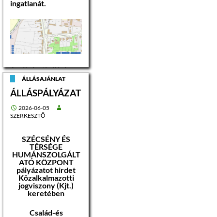
ingatlanát.
A pályázati eljárás
tárgya: címe:
ÁLLÁSAJÁNLAT
Szécsény, Rákóczi út
ÁLLÁSPÁLYÁZAT
21.
helyrajzi száma: 11
ingatlan területe: 530
2026-06-05
m 2
SZERKESZTŐ
rendeltetése:
lakóház, udvar
közműellátottsága:
SZÉCSÉNY ÉS
elektromos árammal,
TÉRSÉGE
ivóvízzel,
HUMÁNSZOLGÁLT
szennyvízzel,
ATÓ KÖZPONT
pályázatot hirdet
Közalkalmazotti
hírközléssel ellátott,
jogviszony (Kjt.)
gáz ellátás biztosított
keretében
Az ingatlant a
Család-és
Szécsény 12 hrsz-ú