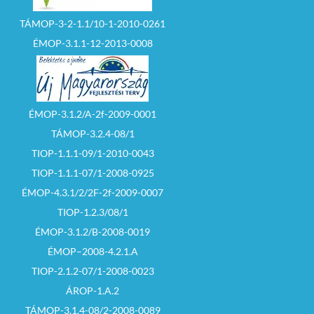
szeptember 16. napja
(szerda) 15 00 óra
TÁMOP-3-2-1.1/10-1-2010-0261
10. Pályázat
benyújtásának
ÉMOP-3.1.1-12-2013-0008
módja: A pályázatot
zárt borítékban, a
Szécsényi Közös
Önkormányzati
Hivatal Jegyzőjénél
vagy
ÉMOP-3.1.2/A-2f-2009-0001
megbízottjánál kell
leadni.
TÁMOP-3.2.4-08/1
(3170 Szécsény,
TIOP-1.1.1-09/1-2010-0043
Rákóczi út 84.,
Városháza)
TIOP-1.1.1-07/1-2008-0925
A borítékra a
következő szöveget
ÉMOP-4.3.1/2/2F-2f-2009-0007
kell ráírni:
„PÁLYÁZAT–
TIOP-1.2.3/08/1
SZÉCSÉNY,
ÉMOP-3.1.2/B-2008-0019
RÁKÓCZI ÚT 21.”
12. Ajánlati kötöttség
ÉMOP–2008-4.2.1.A
minimális
időtartama: a
TIOP-2.1.2-07/1-2008-0023
pályázat benyújtási
határidejét követő 60
ÁROP-1.A.2
nap
TÁMOP-3.1.4-08/2-2008-0089
13. A pályázatra