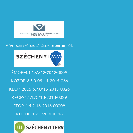
199/227 mellék)
6. Pályázatot kiíró
szerv neve: Szécsényi
Közös
Önkormányzati
Hivatal
3170 Szécsény,
Rákóczi út 84.
A Versenyképes Járások programról:
7. Pályázat célja
jelleg: Nyilvános,
pályázat útján
történő értékesítés
ÉMOP-4.1.1./A/12-2012-0009
8. Pályázat
benyújtásának helye:
KÖZOP-3.5.0-09-11-2015-066
Szécsényi Közös
KEOP-2015-5.7.0/15-2015-0326
Önkormányzati
Hivatal
KEOP-1.1.1./C/13-2013-0029
EFOP-1.4.2-16-2016-00009
3170 Szécsény,
Rákóczi út 84.
KÖFOP-1.2.1-VEKOP-16
9. Pályázat
benyújtásának
határideje: 2026.