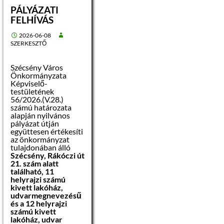
PÁLYÁZATI
FELHÍVÁS
2026-06-08
SZERKESZTŐ
Szécsény Város
Önkormányzata
Képviselő-
testületének
56/2026.(V.28.)
számú határozata
alapján nyilvános
pályázat útján
együttesen értékesíti
az önkormányzat
tulajdonában álló
Szécsény, Rákóczi út
21. szám alatt
található, 11
helyrajzi számú
kivett lakóház,
udvarmegnevezésű
és a 12 helyrajzi
számú kivett
lakóház, udvar