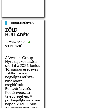
HIRDETMÉNYEK
ZÖLD
HULLADÉK
2026-06-17
SZERKESZTŐ
A Vertikal Group
Hyrt. tájékoztatása
szerint a 2026. június
16. napján esedékes
zöldhulladék-
begyűjtés műszaki
hiba miatt
meghiúsult
Benczúrfalva és
Pösténypuszta
településeken. A
pótbegyűjtésre a mai
napon 2026. június
17. napján kerül sor.