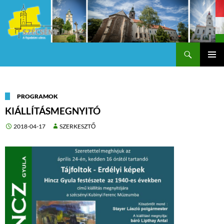
Keresés
Szécsény a fejedelmi Város
KILÉPÉS
Els
A
TARTALOMBA
me
PROGRAMOK
KIÁLLÍTÁSMEGNYITÓ
2018-04-17
SZERKESZTŐ