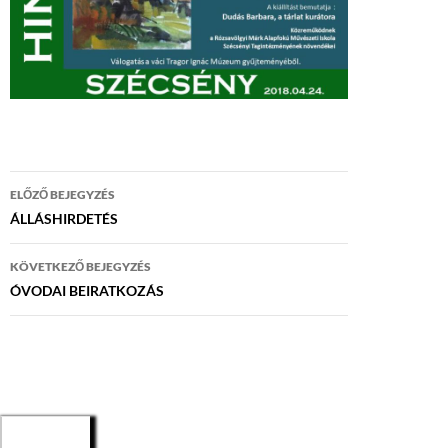
Bejegyzés
ELŐZŐ BEJEGYZÉS
navigáció
ÁLLÁSHIRDETÉS
KÖVETKEZŐ BEJEGYZÉS
ÓVODAI BEIRATKOZÁS