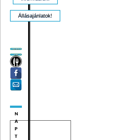
Állásajánlatok!
N
A
P
T