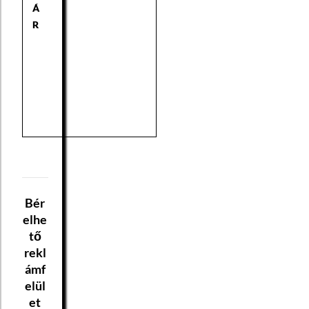
Á
R
Bér
elhe
tő
rekl
ámf
elül
et