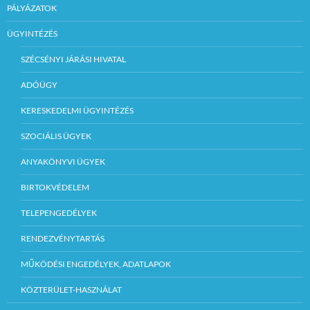
PÁLYÁZATOK
ÜGYINTÉZÉS
SZÉCSÉNYI JÁRÁSI HIVATAL
ADÓÜGY
KERESKEDELMI ÜGYINTÉZÉS
SZOCIÁLIS ÜGYEK
ANYAKÖNYVI ÜGYEK
BIRTOKVÉDELEM
TELEPENGEDÉLYEK
RENDEZVÉNYTARTÁS
MŰKÖDÉSI ENGEDÉLYEK, ADATLAPOK
KÖZTERÜLET-HASZNÁLAT