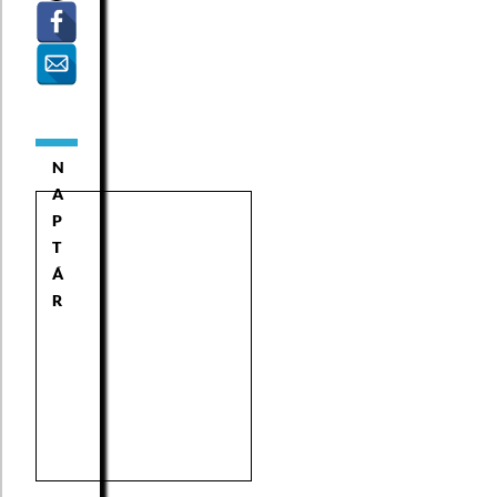
N
A
P
T
Á
R