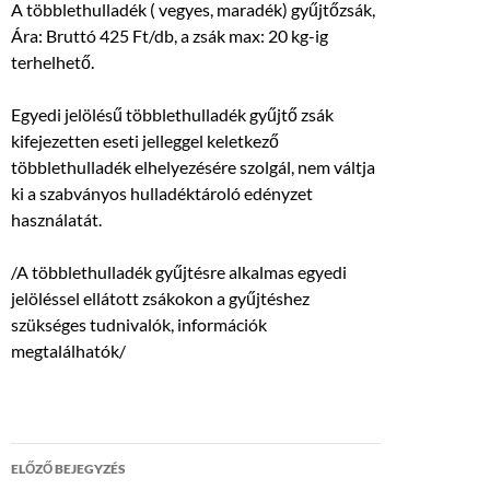
A többlethulladék ( vegyes, maradék) gyűjtőzsák,
Ára: Bruttó 425 Ft/db, a zsák max: 20 kg-ig
terhelhető.
Egyedi jelölésű többlethulladék gyűjtő zsák
kifejezetten eseti jelleggel keletkező
többlethulladék elhelyezésére szolgál, nem váltja
ki a szabványos hulladéktároló edényzet
használatát.
/A többlethulladék gyűjtésre alkalmas egyedi
jelöléssel ellátott zsákokon a gyűjtéshez
szükséges tudnivalók, információk
megtalálhatók/
Bejegyzés
ELŐZŐ BEJEGYZÉS