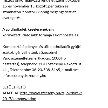
(III.28.) önkormányzati rendelet szerint október
15. és november 15. között, pénteken és
szombaton 9 órától 17 óráig megengedett az
avarégetés.
A zöldhulladék kezelésének egy
környezettudatosabb formája a komposztálás!
Komposztálóedények és többlethulladék gyűjtő
zsákok igényelhetőek a Szécsényi
Városüzemeltetésnél (kaució: 1000 Ft/
háztartás), telephely: 3170. Szécsény, Rákóczi út
41. , Telefonszám: 06-20/538-8165, e-mail cím:
infoszecseny@szecseny.hu
LETÖLTHETŐ
ADATLAP
http://www.szecseny.hu/fajlok/hirek/
2017/komposzt.doc