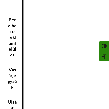
Bér
elhe
tő
rekl
ámf
NAGY
elül
et
BETŰ
Vás
árje
gyzé
k
Újsá
g