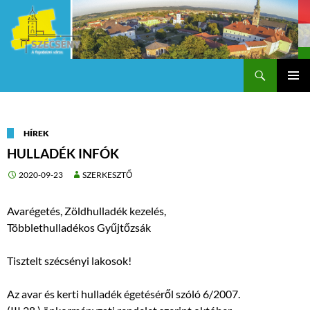
Keresés
Szécsény a fejedelmi Város
KILÉPÉS
Els
A
TARTALOMBA
me
HÍREK
HULLADÉK INFÓK
2020-09-23
SZERKESZTŐ
Avarégetés, Zöldhulladék kezelés,
Többlethulladékos Gyűjtőzsák
Tisztelt szécsényi lakosok!
Az avar és kerti hulladék égetéséről szóló 6/2007.