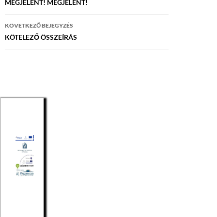
navigáció
MEGJELENT! MEGJELENT!
KÖVETKEZŐ BEJEGYZÉS
KÖTELEZŐ ÖSSZEÍRÁS