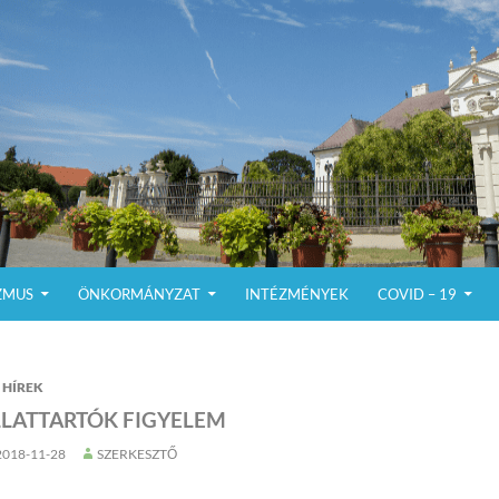
ZMUS
ÖNKORMÁNYZAT
INTÉZMÉNYEK
COVID – 19
HÍREK
LLATTARTÓK FIGYELEM
2018-11-28
SZERKESZTŐ