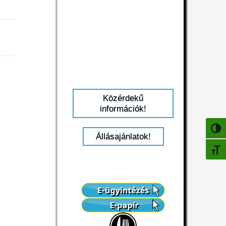
Közérdekű
információk!
NAGY
Állásajánlatok!
BETŰ