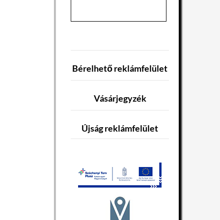
Bérelhető reklámfelület
Vásárjegyzék
Újság reklámfelület