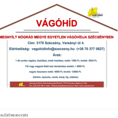
Bejegyzés
ELŐZŐ BEJEGYZÉS