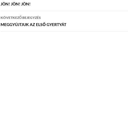
navigáció
JÖN! JÖN! JÖN!
KÖVETKEZŐ BEJEGYZÉS
MEGGYÚJTJUK AZ ELSŐ GYERTYÁT