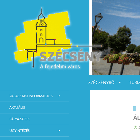
KILÉPÉS A TARTALOMBA
Keresés
Szécsény a fejedelmi Város
SZÉCSÉNYRŐL
TURI
Szécsény Város Hivatalos Weboldala
VÁLASZTÁSI INFORMÁCIÓK
AKTUÁLIS
Á
PÁLYÁZATOK
ÜGYINTÉZÉS