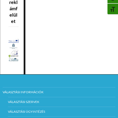
rekl
ámf
BETŰ
elül
et
VÁLASZTÁSI INFORMÁCIÓK
VÁLASZTÁSI SZERVEK
VÁLASZTÁSI ÜGYINTÉZÉS