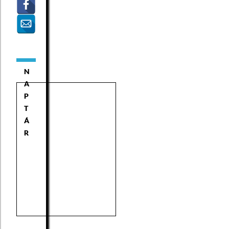
N
A
P
T
Á
R