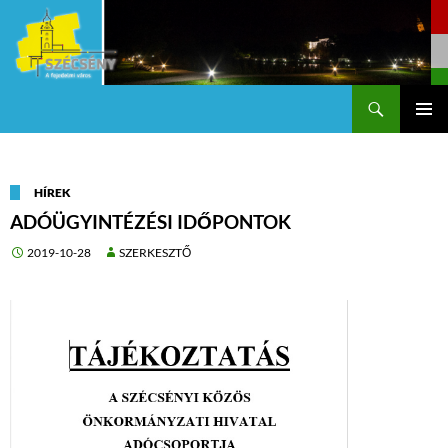
Keresés
Szécsény a fejedelmi Város
KILÉPÉS
Els
A
TARTALOMBA
me
HÍREK
ADÓÜGYINTÉZÉSI IDŐPONTOK
2019-10-28
SZERKESZTŐ