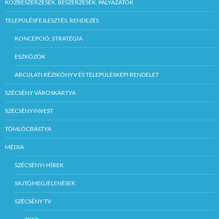
KÖZBESZERZÉSEK, BESZERZÉSEK, PÁLYÁZATOK
TELEPÜLÉSFEJLESZTÉS, RENDEZÉS
KONCEPCIÓ, STRATÉGIA
ESZKÖZÖK
ARCULATI KÉZIKÖNYV ÉS TELEPÜLÉSKÉPI RENDELET
SZÉCSÉNY VÁROSKÁRTYA
SZÉCSÉNYINVEST
TÖMLÖCBÁSTYA
MÉDIA
SZÉCSÉNYI HÍREK
SAJTÓMEGJELENÉSEK
SZÉCSÉNY TV