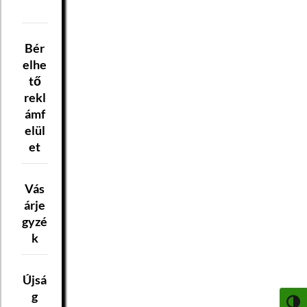
Bér
elhe
tő
rekl
ámf
elül
et
Vás
árje
gyzé
k
Újsá
g
NAGY