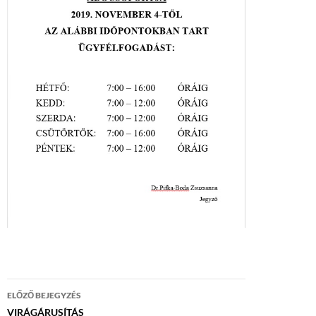
Bejegyzés
ELŐZŐ BEJEGYZÉS
navigáció
VIRÁGÁRUSÍTÁS