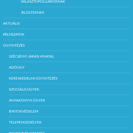
VÁLASZTÓPOLGÁROKNAK
JELÖLTEKNEK
AKTUÁLIS
PÁLYÁZATOK
ÜGYINTÉZÉS
SZÉCSÉNYI JÁRÁSI HIVATAL
ADÓÜGY
KERESKEDELMI ÜGYINTÉZÉS
SZOCIÁLIS ÜGYEK
ANYAKÖNYVI ÜGYEK
BIRTOKVÉDELEM
TELEPENGEDÉLYEK