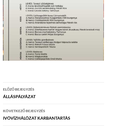
Bejegyzés
ELŐZŐ BEJEGYZÉS
navigáció
ÁLLÁSPÁLYÁZAT
KÖVETKEZŐ BEJEGYZÉS
IVÓVÍZHÁLÓZAT KARBANTARTÁS