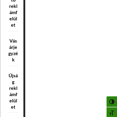
rekl
ámf
elül
et
Vás
árje
gyzé
k
Újsá
g
rekl
ámf
elül
NAGY
et
BETŰ