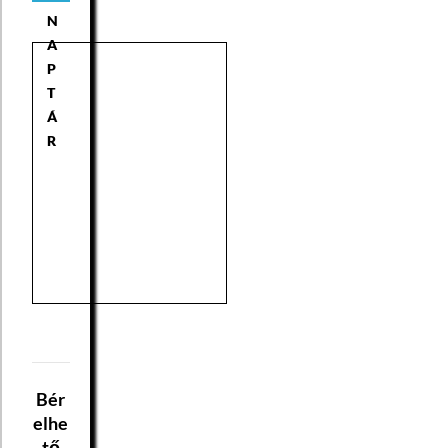
N
A
P
T
Á
R
Bér
elhe
tő