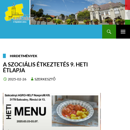
Keresés
Szécsény a fejedelmi Város
KILÉPÉS
Els
A
TARTALOMBA
me
HIRDETMÉNYEK
A SZOCIÁLIS ÉTKEZTETÉS 9. HETI
ÉTLAPJA
2025-02-26
SZERKESZTŐ