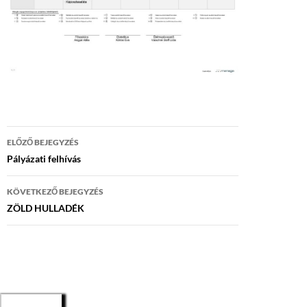
Bejegyzés
ELŐZŐ BEJEGYZÉS
navigáció
Pályázati felhívás
KÖVETKEZŐ BEJEGYZÉS
ZÖLD HULLADÉK