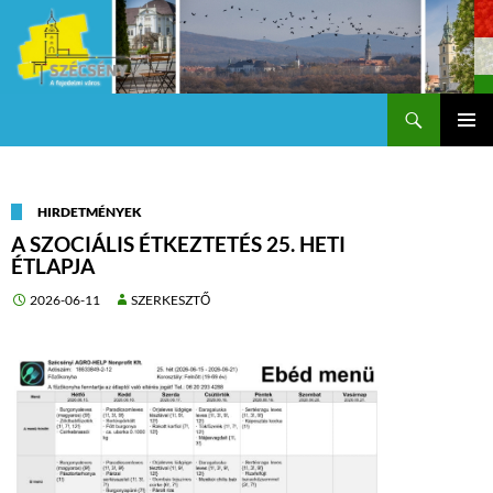
Keresés
Szécsény a fejedelmi Város
KILÉPÉS
Els
A
TARTALOMBA
me
HIRDETMÉNYEK
A SZOCIÁLIS ÉTKEZTETÉS 25. HETI
ÉTLAPJA
2026-06-11
SZERKESZTŐ