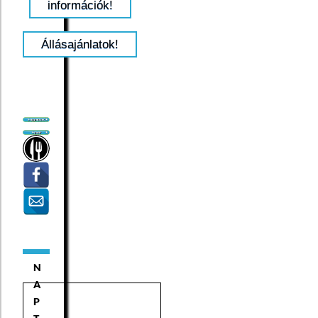
információk!
Állásajánlatok!
N
A
P