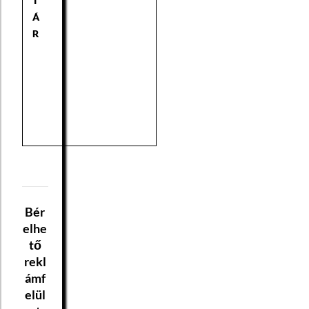
T
Á
R
Bér
elhe
tő
rekl
ámf
elül