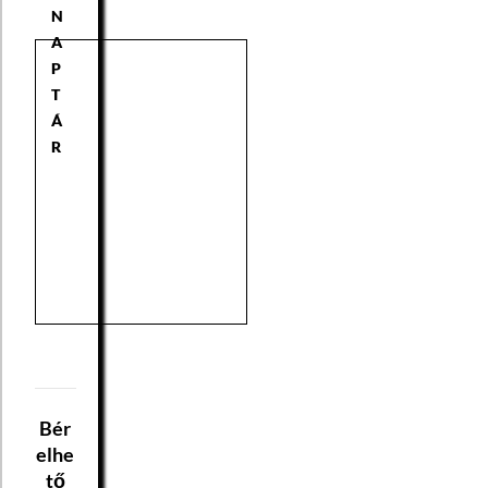
N
A
P
T
Á
R
Bér
elhe
tő