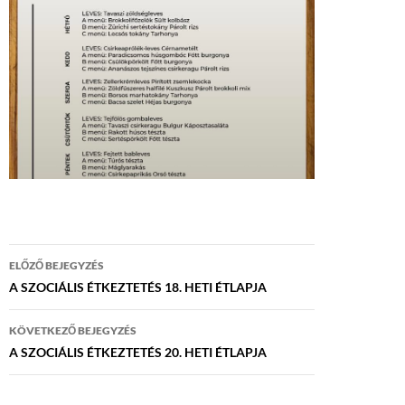
Bejegyzés
ELŐZŐ BEJEGYZÉS
navigáció
A SZOCIÁLIS ÉTKEZTETÉS 18. HETI ÉTLAPJA
KÖVETKEZŐ BEJEGYZÉS
A SZOCIÁLIS ÉTKEZTETÉS 20. HETI ÉTLAPJA