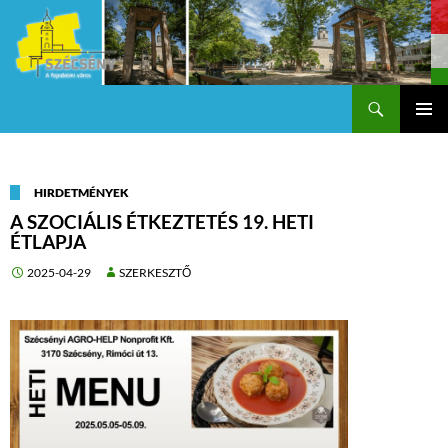
Keresés
Szécsény a fejedelmi Város
KILÉPÉS
Els
A
TARTALOMBA
me
HIRDETMÉNYEK
A SZOCIÁLIS ÉTKEZTETÉS 19. HETI
ÉTLAPJA
2025-04-29
SZERKESZTŐ