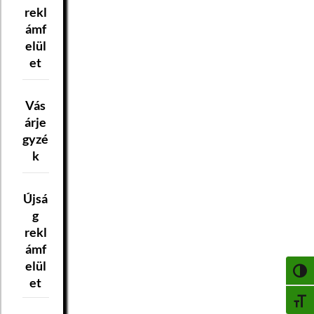
rekl
ámf
elül
et
Vás
árje
gyzé
k
Újsá
g
rekl
ámf
elül
NAGY
et
BETŰ