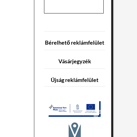
Bérelhető reklámfelület
Vásárjegyzék
Újság reklámfelület