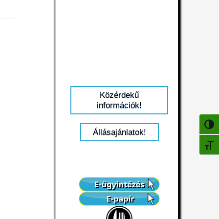
Közérdekű
információk!
NAGY
Állásajánlatok!
BETŰ