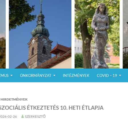
ZMUS
ÖNKORMÁNYZAT
INTÉZMÉNYEK
COVID – 19
HIRDETMÉNYEK
SZOCIÁLIS ÉTKEZTETÉS 10. HETI ÉTLAPJA
2026-02-26
SZERKESZTŐ