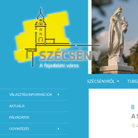
KILÉPÉS A TARTALOMBA
Keresés
Szécsény a fejedelmi Város
SZÉCSÉNYRŐL
TURI
Szécsény Város Hivatalos Weboldala
VÁLASZTÁSI INFORMÁCIÓK
AKTUÁLIS
A 
PÁLYÁZATOK
ÜGYINTÉZÉS