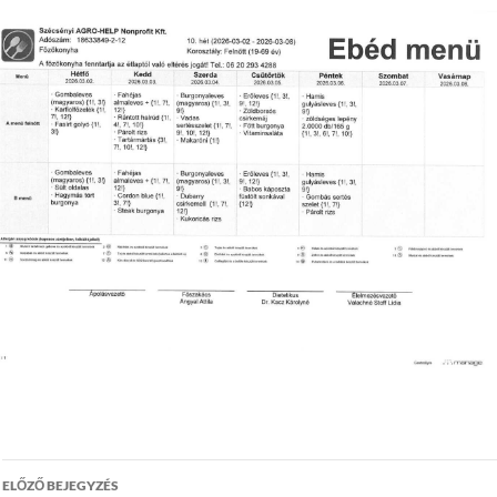
Bejegyzés
ELŐZŐ BEJEGYZÉS