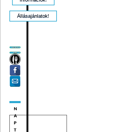
Állásajánlatok!
N
A
P
T