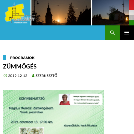
Keresés
Szécsény a fejedelmi Város
KILÉPÉS
Els
A
TARTALOMBA
me
PROGRAMOK
ZÜMMÖGÉS
2019-12-12
SZERKESZTŐ