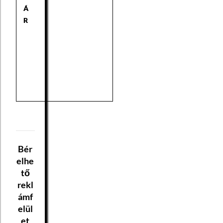
Á
R
Bér
elhe
tő
rekl
ámf
elül
et