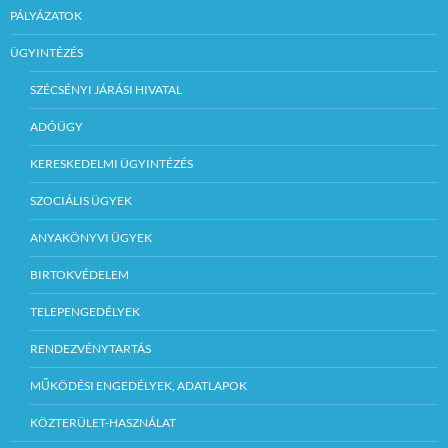
PÁLYÁZATOK
ÜGYINTÉZÉS
SZÉCSÉNYI JÁRÁSI HIVATAL
ADÓÜGY
KERESKEDELMI ÜGYINTÉZÉS
SZOCIÁLIS ÜGYEK
ANYAKÖNYVI ÜGYEK
BIRTOKVÉDELEM
TELEPENGEDÉLYEK
RENDEZVÉNYTARTÁS
MŰKÖDÉSI ENGEDÉLYEK, ADATLAPOK
KÖZTERÜLET-HASZNÁLAT