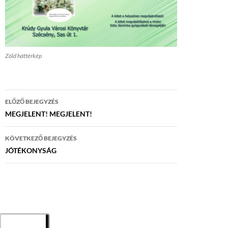
Zöld háttérkép
Bejegyzés
ELŐZŐ BEJEGYZÉS
navigáció
MEGJELENT! MEGJELENT!
KÖVETKEZŐ BEJEGYZÉS
JÓTÉKONYSÁG