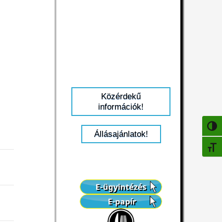
Közérdekű
információk!
NAGY
Állásajánlatok!
BETŰ