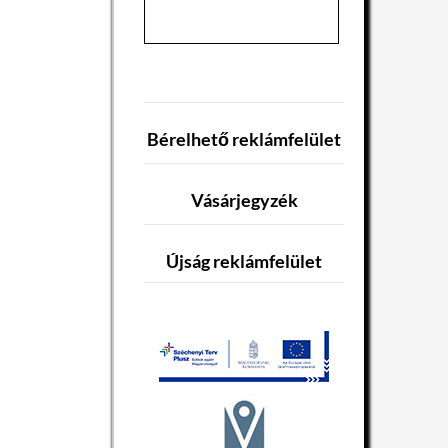
Bérelhető reklámfelület
Vásárjegyzék
Újság reklámfelület