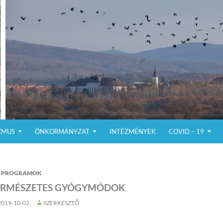
ZMUS
ÖNKORMÁNYZAT
INTÉZMÉNYEK
COVID – 19
PROGRAMOK
ERMÉSZETES GYÓGYMÓDOK
2019-10-02
SZERKESZTŐ