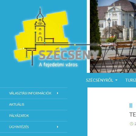
KILÉPÉS A TARTALOMBA
Keresés
Szécsény a fejedelmi Város
SZÉCSÉNYRŐL
TURI
Szécsény Város Hivatalos Weboldala
VÁLASZTÁSI INFORMÁCIÓK
AKTUÁLIS
T
PÁLYÁZATOK
ÜGYINTÉZÉS