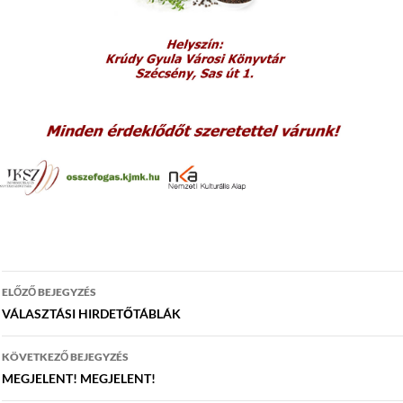
Bejegyzés
ELŐZŐ BEJEGYZÉS
navigáció
VÁLASZTÁSI HIRDETŐTÁBLÁK
KÖVETKEZŐ BEJEGYZÉS
MEGJELENT! MEGJELENT!