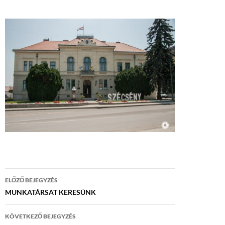
Bejegyzés
ELŐZŐ BEJEGYZÉS
navigáció
MUNKATÁRSAT KERESÜNK
KÖVETKEZŐ BEJEGYZÉS