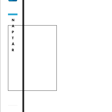
N
A
P
T
Á
R