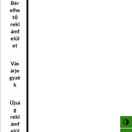
Bér
elhe
tő
rekl
ámf
elül
et
Vás
árje
gyzé
k
Újsá
g
rekl
ámf
NAGY
elül