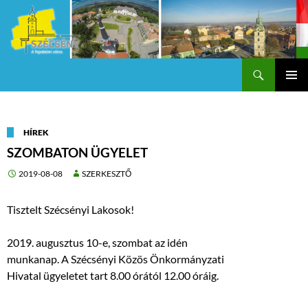
Keresés
Szécsény a fejedelmi Város
KILÉPÉS
Els
A
TARTALOMBA
me
HÍREK
SZOMBATON ÜGYELET
2019-08-08
SZERKESZTŐ
Tisztelt Szécsényi Lakosok!
2019. augusztus 10-e, szombat az idén
munkanap. A Szécsényi Közös Önkormányzati
Hivatal ügyeletet tart 8.00 órától 12.00 óráig.