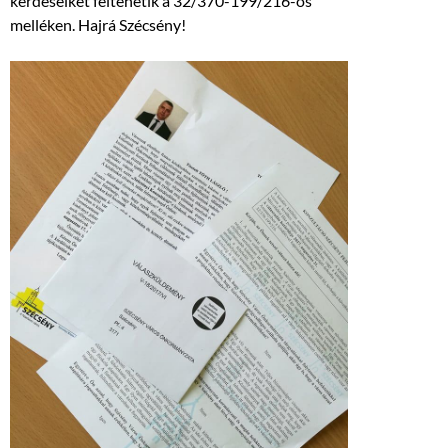
kérdéseiket feltehetik a 32/370-199/216-os
melléken. Hajrá Szécsény!