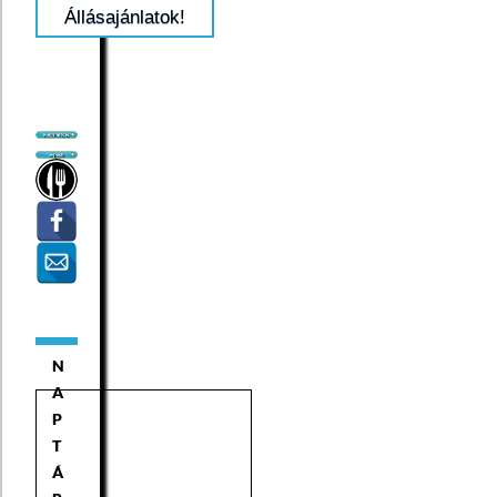
Állásajánlatok!
N
A
P
T
Á