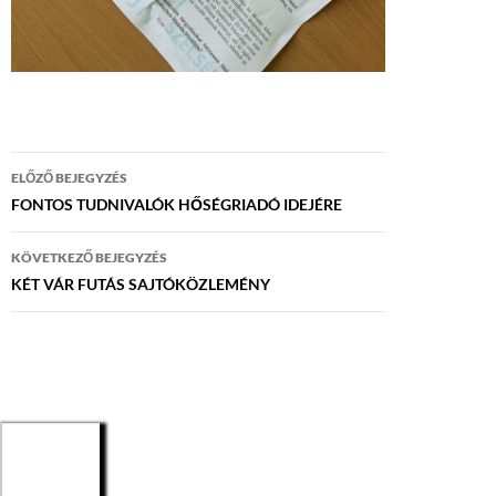
Bejegyzés
ELŐZŐ BEJEGYZÉS
navigáció
FONTOS TUDNIVALÓK HŐSÉGRIADÓ IDEJÉRE
KÖVETKEZŐ BEJEGYZÉS
KÉT VÁR FUTÁS SAJTÓKÖZLEMÉNY