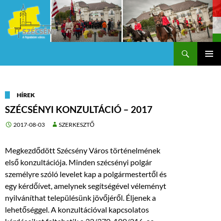
Keresés
Szécsény a fejedelmi Város
KILÉPÉS
Els
A
TARTALOMBA
me
HÍREK
SZÉCSÉNYI KONZULTÁCIÓ – 2017
2017-08-03
SZERKESZTŐ
Megkezdődött Szécsény Város történelmének
első konzultációja. Minden szécsényi polgár
személyre szóló levelet kap a polgármestertől és
egy kérdőívet, amelynek segítségével véleményt
nyilváníthat településünk jövőjéről. Éljenek a
lehetőséggel. A konzultációval kapcsolatos