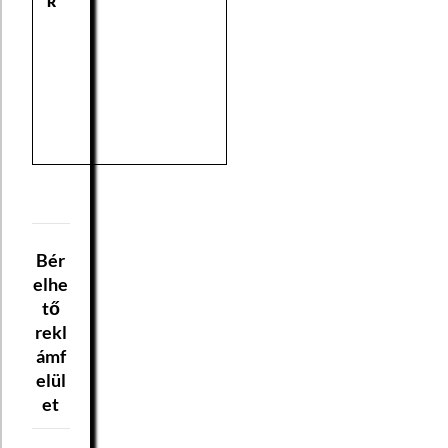
R
Bér
elhe
tő
rekl
ámf
elül
et