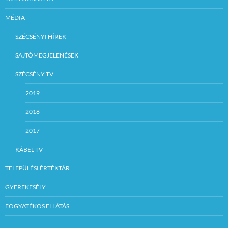
adatbázisban
szereplő azonosító
MÉDIA
számot: 2670-
14/2017. , valamint a
SZÉCSÉNYI HÍREK
munkakör
megnevezését:
SAJTÓMEGJELENÉSEK
jegyző.
SZÉCSÉNY TV
A pályázati eljárás, a
pályázat
elbírálásának módja,
2019
rendje:
2018
A benyújtott
pályázatok alapján a
2017
kiválasztásról
Szécsény Város
KÁBEL TV
Polgármester dönt
Hollókő Község
TELEPÜLÉSI ÉRTÉKTÁR
Önkormányzat
polgármester írásbeli
véleményének
GYEREKESÉLY
kikérését követően. A
polgármester
FOGYATÉKOS ELLÁTÁS
fenntartja a jogot,
hogy a pályázati
eljárást