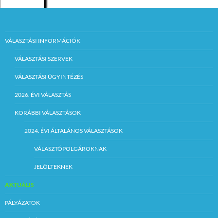
 A pályázó arra
vonatkozó
nyilatkozatát, hogy:
nem áll
VÁLASZTÁSI INFORMÁCIÓK
cselekvőképességet
kizáró ok, vagy
VÁLASZTÁSI SZERVEK
korlátozó
gondnokság alatt,
kinevezése esetén
VÁLASZTÁSI ÜGYINTÉZÉS
munkaköri
összeférhetetlenség
2026. ÉVI VÁLASZTÁS
vele szemben nem áll
fenn (Kttv.84-85.§),
KORÁBBI VÁLASZTÁSOK
és nem áll
hivatalvesztés
2024. ÉVI ÁLTALÁNOS VÁLASZTÁSOK
fegyelmi büntetés
hatálya alatt, mely
miatt közigazgatási
VÁLASZTÓPOLGÁROKNAK
szervnél nem
alkalmazható
JELÖLTEKNEK
 Nyilatkozatát
AKTUÁLIS
arról, hogy a 2007.
évi CLII. törvény
PÁLYÁZATOK
szerinti
vagyonnyilatkozat-