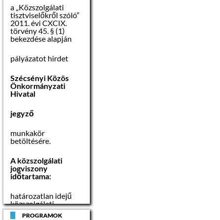
a „Közszolgálati
tisztviselőkről szóló”
2011. évi CXCIX.
törvény 45. § (1)
bekezdése alapján
pályázatot hirdet
Szécsényi Közös
Önkormányzati
Hivatal
jegyző
munkakör
betöltésére.
A közszolgálati
jogviszony
időtartama:
határozatlan idejű
közszolgálati
jogviszony
PROGRAMOK