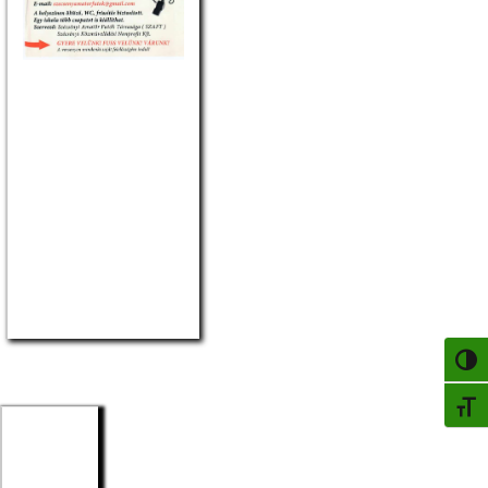
Az irányítása alá
tartozó személyek
száma:
33
Jogállás, illetmény és
juttatások:
A jogállásra, az
illetmény
megállapítására és a
juttatásokra a
„Közszolgálati
tisztviselők
jogállásáról szóló”
2011. évi CXCIX.
törvény, valamint a(z)
Szécsényi Közös
Önkormányzati
Hivatal Közszolgálati
NAGY
Szabályzata
rendelkezései az
irányadók.
BETŰ
Pályázati feltételek: