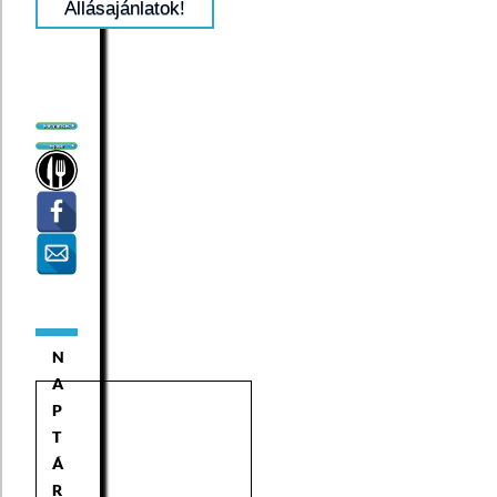
Állásajánlatok!
szakvizsga, vagy a
Közigazgatási
Továbbképzési
Kollégium által teljes
körűen közigazgatási
jellegűnek minősített
tudományos fokozat
alapján adott
mentesítés,
 Legalább 2 éves
közigazgatási
gyakorlat.
A pályázat
elbírálásánál előnyt
jelent:
N
 Egyetem, állam-
és jogtudományi
A
doktori képesítés,
P
T
 Felhasználói
szintű MS Office
Á
(irodai alkalmazások),
R