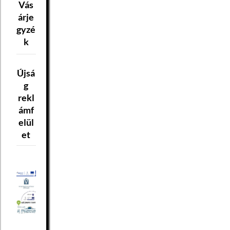
Vás
munkakör ellátására
vonatkozó szakmai
árje
és vezetői
gyzé
elképzelései
k
 Három hónapnál
nem régebbi erkölcsi
bizonyítvány, mely
Újsá
tartalmazza azt is,
g
hogy a pályázó
foglalkoztatástól
rekl
eltiltás hatálya alatt
ámf
nem áll
elül
 A feltételként
et
előírt iskolai
végzettséget,
szakképesítést,
szakvizsgát tanúsító
okiratok másolata
 Két évi
közigazgatási
gyakorlat hitelt
érdemlő igazolása
(Kttv. 6.§ 16.pont)