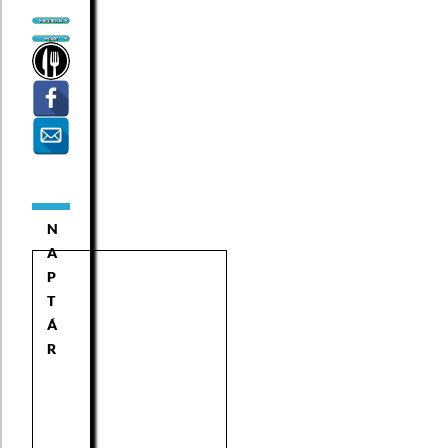
N
A
P
T
Á
R