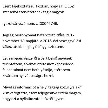
Ezért tájékoztatásul közlöm, hogy a FIDESZ
szécsényi szervezetének tagja vagyok.
Igazolványszámom: UI00045748.
Tagsági viszonyomat határozott időre, 2017.
november 13. napjától a 2018. évi országgyűlési
választások napjáig felfüggesztettem.
Ezt a magam részéről a párt belső ügyének
tekintettem, a városvezetéshez kapcsolódó
feladataimat nem befolyásolja, ezért nem
kívántam nyilvánosságra hozni.
Mivel az információt a helyi tagság közül „valaki”
kiszivárogtatta, ezért feljogosítva érzem magam,
hogy ezt a nyilatkozatot közzétegyem.