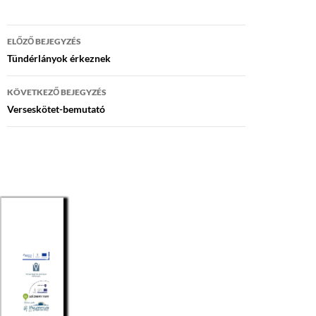
Bejegyzés
ELŐZŐ BEJEGYZÉS
navigáció
Tündérlányok érkeznek
KÖVETKEZŐ BEJEGYZÉS
Verseskötet-bemutató