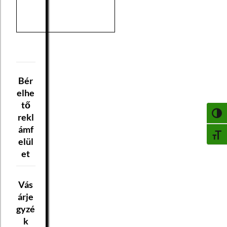
Bér
elhe
tő
NAGY
rekl
ámf
BETŰ
elül
et
Vás
árje
gyzé
k