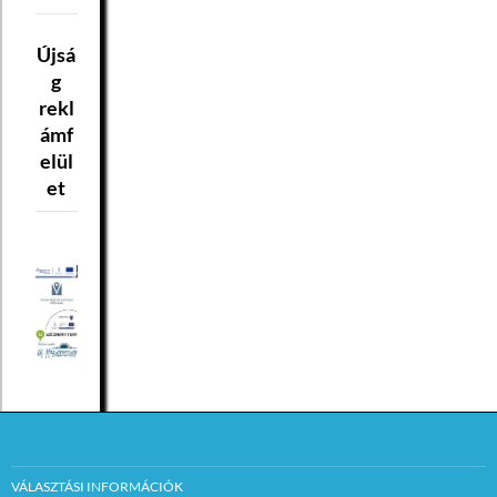
Újsá
g
rekl
ámf
elül
et
VÁLASZTÁSI INFORMÁCIÓK