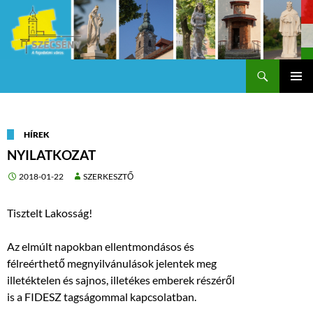
Keresés
Szécsény a fejedelmi Város
KILÉPÉS
Els
A
TARTALOMBA
me
HÍREK
NYILATKOZAT
2018-01-22
SZERKESZTŐ
Tisztelt Lakosság!
Az elmúlt napokban ellentmondásos és
félreérthető megnyilvánulások jelentek meg
illetéktelen és sajnos, illetékes emberek részéről
is a FIDESZ tagságommal kapcsolatban.