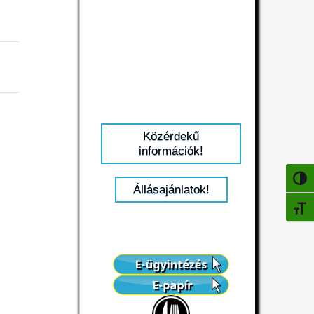
Közérdekű
információk!
NAGY
Állásajánlatok!
BETŰ