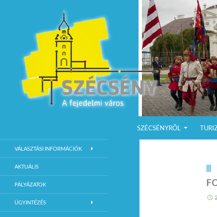
KILÉPÉS A TARTALOMBA
Keresés
Szécsény a fejedelmi Város
SZÉCSÉNYRŐL
TURI
Szécsény Város Hivatalos Weboldala
VÁLASZTÁSI INFORMÁCIÓK
AKTUÁLIS
F
PÁLYÁZATOK
ÜGYINTÉZÉS