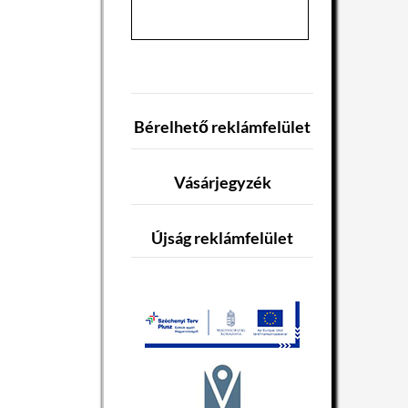
Bérelhető reklámfelület
Vásárjegyzék
Újság reklámfelület