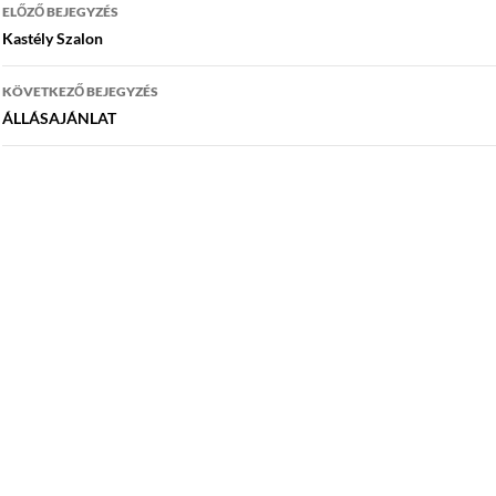
Bejegyzés
ELŐZŐ BEJEGYZÉS
navigáció
Kastély Szalon
KÖVETKEZŐ BEJEGYZÉS
ÁLLÁSAJÁNLAT