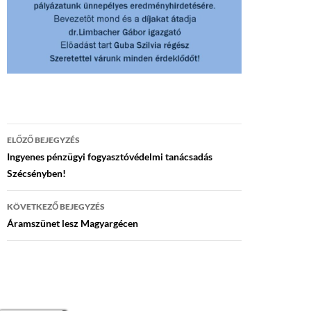
Bejegyzés
ELŐZŐ BEJEGYZÉS
navigáció
Ingyenes pénzügyi fogyasztóvédelmi tanácsadás
Szécsényben!
KÖVETKEZŐ BEJEGYZÉS
Áramszünet lesz Magyargécen