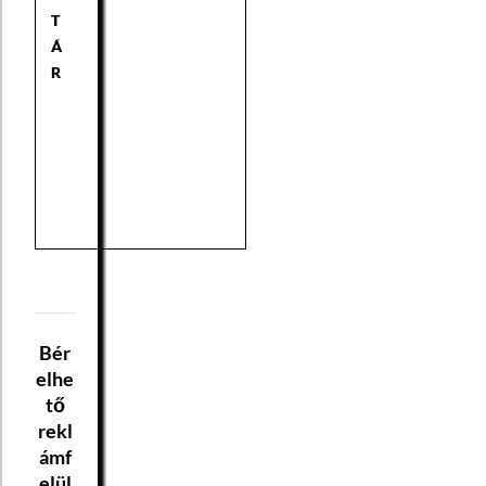
T
Á
R
Bér
elhe
tő
rekl
ámf
elül