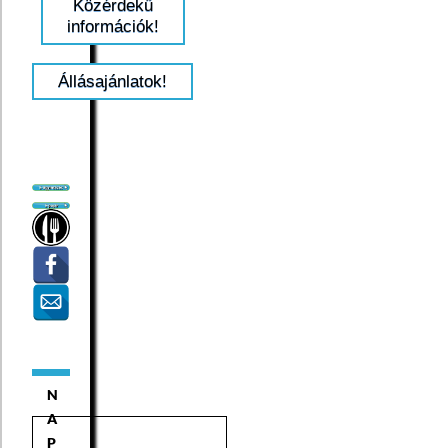
Közérdekű
információk!
Állásajánlatok!
N
A
P