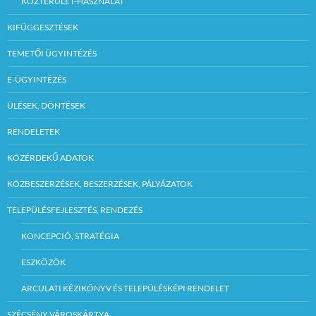
KÖZTERÜLET-HASZNÁLAT
KIFÜGGESZTÉSEK
TEMETŐI ÜGYINTÉZÉS
E-ÜGYINTÉZÉS
ÜLÉSEK, DÖNTÉSEK
RENDELETEK
KÖZÉRDEKŰ ADATOK
KÖZBESZERZÉSEK, BESZERZÉSEK, PÁLYÁZATOK
TELEPÜLÉSFEJLESZTÉS, RENDEZÉS
KONCEPCIÓ, STRATÉGIA
ESZKÖZÖK
ARCULATI KÉZIKÖNYV ÉS TELEPÜLÉSKÉPI RENDELET
SZÉCSÉNY VÁROSKÁRTYA