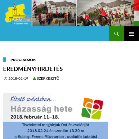
Keresés
Szécsény a fejedelmi Város
KILÉPÉS
Els
A
TARTALOMBA
me
PROGRAMOK
EREDMÉNYHIRDETÉS
2018-02-19
SZERKESZTŐ