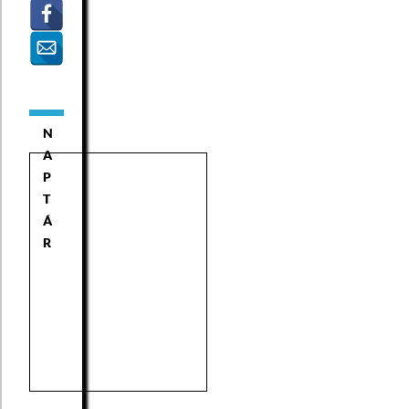
N
A
P
T
Á
R