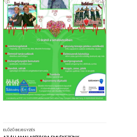
Bejegyzés
ELŐZŐ BEJEGYZÉS