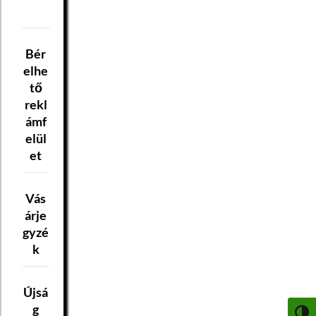
Bér
elhe
tő
rekl
ámf
elül
et
Vás
árje
gyzé
k
Újsá
g
NAGY