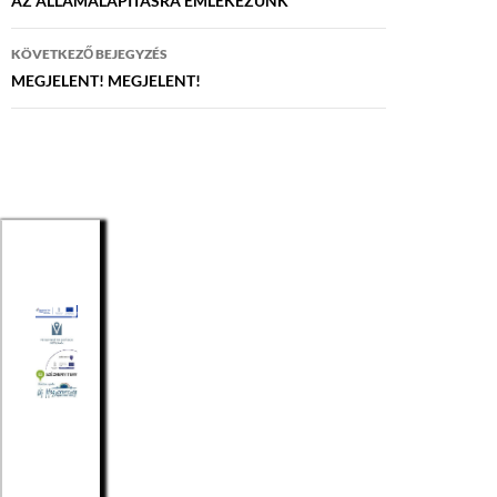
navigáció
AZ ÁLLAMALAPÍTÁSRA EMLÉKEZÜNK
KÖVETKEZŐ BEJEGYZÉS
MEGJELENT! MEGJELENT!