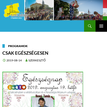
Keresés
Szécsény a fejedelmi Város
KILÉPÉS
Els
A
TARTALOMBA
me
PROGRAMOK
CSAK EGÉSZSÉGESEN
2019-08-14
SZERKESZTŐ