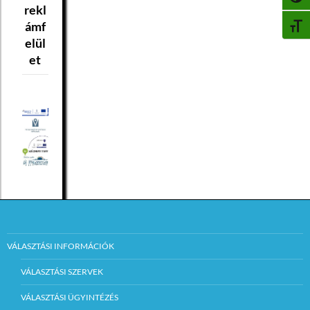
rekl
ámf
BETŰ
elül
et
VÁLASZTÁSI INFORMÁCIÓK
VÁLASZTÁSI SZERVEK
VÁLASZTÁSI ÜGYINTÉZÉS