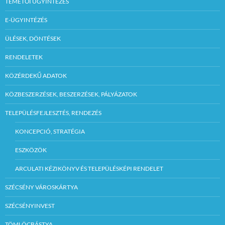
TEMETŐI ÜGYINTÉZÉS
E-ÜGYINTÉZÉS
ÜLÉSEK, DÖNTÉSEK
RENDELETEK
KÖZÉRDEKŰ ADATOK
KÖZBESZERZÉSEK, BESZERZÉSEK, PÁLYÁZATOK
TELEPÜLÉSFEJLESZTÉS, RENDEZÉS
KONCEPCIÓ, STRATÉGIA
ESZKÖZÖK
ARCULATI KÉZIKÖNYV ÉS TELEPÜLÉSKÉPI RENDELET
SZÉCSÉNY VÁROSKÁRTYA
SZÉCSÉNYINVEST
TÖMLÖCBÁSTYA