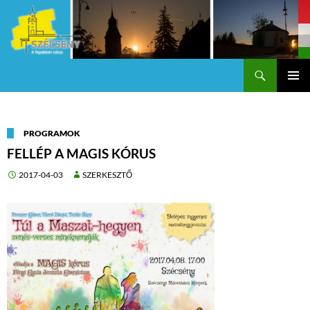
Keresés
Szécsény a fejedelmi Város
KILÉPÉS
Els
A
TARTALOMBA
me
PROGRAMOK
FELLÉP A MAGIS KÓRUS
2017-04-03
SZERKESZTŐ