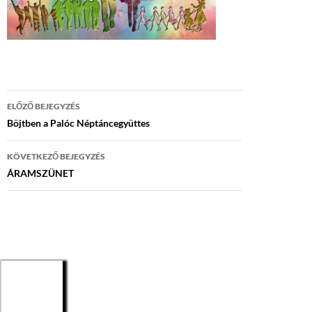
Bejegyzés
ELŐZŐ BEJEGYZÉS
navigáció
Böjtben a Palóc Néptáncegyüttes
KÖVETKEZŐ BEJEGYZÉS
ÁRAMSZÜNET