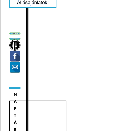
Állásajánlatok!
N
A
P
T
Á
R