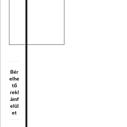
Bér
elhe
tő
rekl
ámf
elül
et