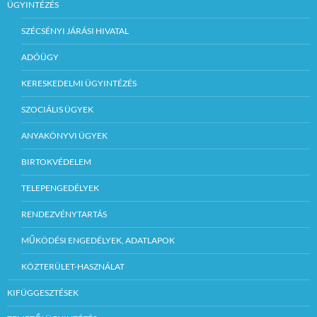
ÜGYINTÉZÉS
SZÉCSÉNYI JÁRÁSI HIVATAL
ADÓÜGY
KERESKEDELMI ÜGYINTÉZÉS
SZOCIÁLIS ÜGYEK
ANYAKÖNYVI ÜGYEK
BIRTOKVÉDELEM
TELEPENGEDÉLYEK
RENDEZVÉNYTARTÁS
MŰKÖDÉSI ENGEDÉLYEK, ADATLAPOK
KÖZTERÜLET-HASZNÁLAT
KIFÜGGESZTÉSEK