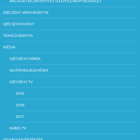
ARCULATI KÉZIKÖNYV ÉS TELEPÜLÉSKÉPI RENDELET
SZÉCSÉNY VÁROSKÁRTYA
SZÉCSÉNYINVEST
TÖMLÖCBÁSTYA
MÉDIA
SZÉCSÉNYI HÍREK
SAJTÓMEGJELENÉSEK
SZÉCSÉNY TV
2019
2018
2017
KÁBEL TV
TELEPÜLÉSI ÉRTÉKTÁR