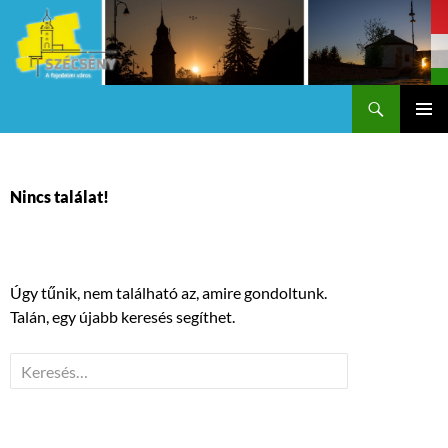
Keresés
Szécsény a fejedelmi Város
KILÉPÉS
Els
A
TARTALOMBA
me
Nincs találat!
Úgy tűnik, nem található az, amire gondoltunk.
Talán, egy újabb keresés segíthet.
Keresés: