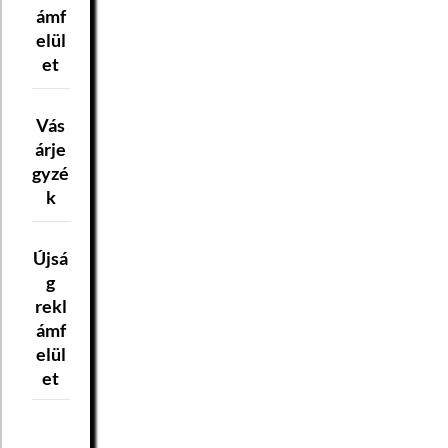
ámf
elül
et
Vás
árje
gyzé
k
Újsá
g
rekl
ámf
elül
et