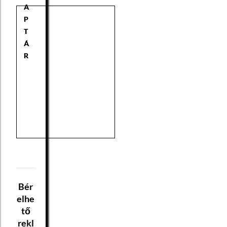
A
P
T
Á
R
Bér
elhe
tő
rekl