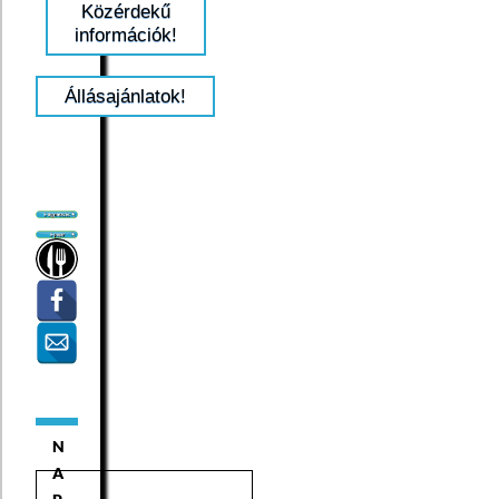
Közérdekű
információk!
Állásajánlatok!
N
A