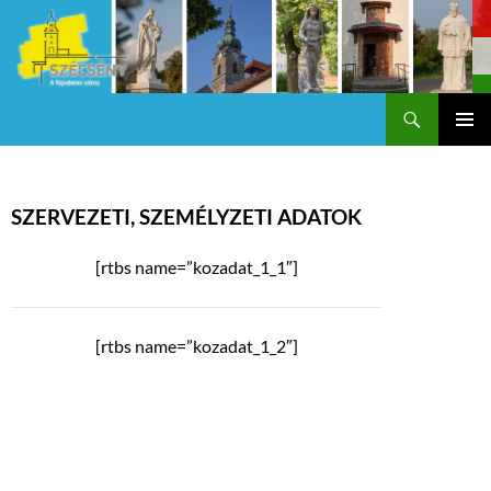
Keresés
Szécsény a fejedelmi Város
KILÉPÉS
Els
A
TARTALOMBA
me
SZERVEZETI, SZEMÉLYZETI ADATOK
[rtbs name=”kozadat_1_1″]
[rtbs name=”kozadat_1_2″]