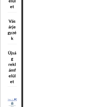
elül
et
Vás
árje
gyzé
k
Újsá
g
rekl
ámf
elül
et