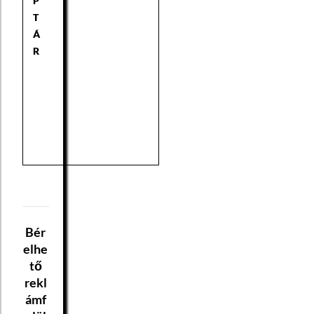
P
T
Á
R
Bér
elhe
tő
rekl
ámf