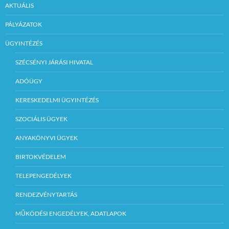
AKTUÁLIS
PÁLYÁZATOK
ÜGYINTÉZÉS
SZÉCSÉNYI JÁRÁSI HIVATAL
ADÓÜGY
KERESKEDELMI ÜGYINTÉZÉS
SZOCIÁLIS ÜGYEK
ANYAKÖNYVI ÜGYEK
BIRTOKVÉDELEM
TELEPENGEDÉLYEK
RENDEZVÉNYTARTÁS
MŰKÖDÉSI ENGEDÉLYEK, ADATLAPOK